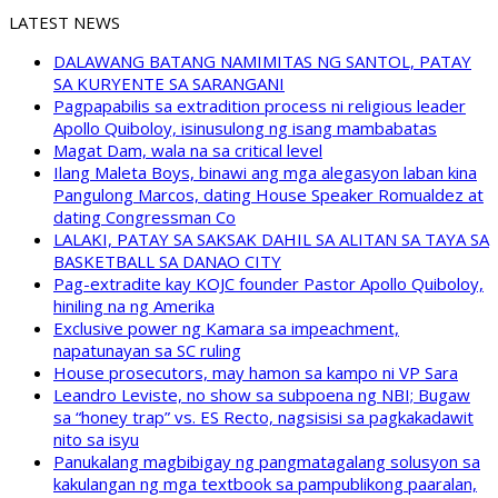
LATEST NEWS
DALAWANG BATANG NAMIMITAS NG SANTOL, PATAY
SA KURYENTE SA SARANGANI
Pagpapabilis sa extradition process ni religious leader
Apollo Quiboloy, isinusulong ng isang mambabatas
Magat Dam, wala na sa critical level
Ilang Maleta Boys, binawi ang mga alegasyon laban kina
Pangulong Marcos, dating House Speaker Romualdez at
dating Congressman Co
LALAKI, PATAY SA SAKSAK DAHIL SA ALITAN SA TAYA SA
BASKETBALL SA DANAO CITY
Pag-extradite kay KOJC founder Pastor Apollo Quiboloy,
hiniling na ng Amerika
Exclusive power ng Kamara sa impeachment,
napatunayan sa SC ruling
House prosecutors, may hamon sa kampo ni VP Sara
Leandro Leviste, no show sa subpoena ng NBI; Bugaw
sa “honey trap” vs. ES Recto, nagsisisi sa pagkakadawit
nito sa isyu
Panukalang magbibigay ng pangmatagalang solusyon sa
kakulangan ng mga textbook sa pampublikong paaralan,