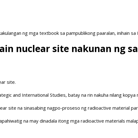
akulangan ng mga textbook sa pampublikong paaralan, inihain sa
n nuclear site nakunan ng sat
ar site.
ategic and International Studies, batay na rin nakuha nilang kopya
ear site na sinasabing nagpo-proseso ng radioactive material pa
apahiwatig na may dinadala itong mga radioactive materials malapi