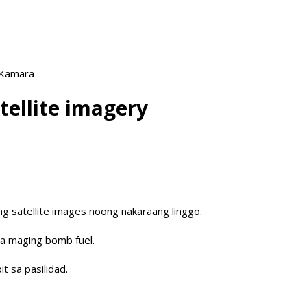
 Kamara
ellite imagery
 ng satellite images noong nakaraang linggo.
ra maging bomb fuel.
t sa pasilidad.