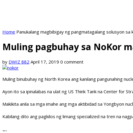
Home
Panukalang magbibigay ng pangmatagalang solusyon sa k
Muling pagbuhay sa NoKor mai
by
DWIZ 882
April 17, 2019
0 comment
Muling binubuhay ng North Korea ang kanilang pangunahing nucle
Ayon ito sa ipinalabas na ulat ng US Think Tank na Center for Str
Makikita anila sa mga imahe ang mga aktibidad sa Yongbyon nucl
Kabilang dito ang pagkilos ng limang specialized na tren na nagp
—-