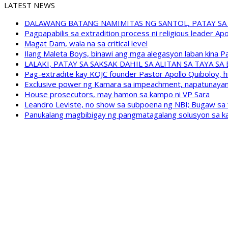
LATEST NEWS
DALAWANG BATANG NAMIMITAS NG SANTOL, PATAY SA
Pagpapabilis sa extradition process ni religious leader A
Magat Dam, wala na sa critical level
Ilang Maleta Boys, binawi ang mga alegasyon laban kina
LALAKI, PATAY SA SAKSAK DAHIL SA ALITAN SA TAYA S
Pag-extradite kay KOJC founder Pastor Apollo Quiboloy, hi
Exclusive power ng Kamara sa impeachment, napatunayan 
House prosecutors, may hamon sa kampo ni VP Sara
Leandro Leviste, no show sa subpoena ng NBI; Bugaw sa “h
Panukalang magbibigay ng pangmatagalang solusyon sa ka