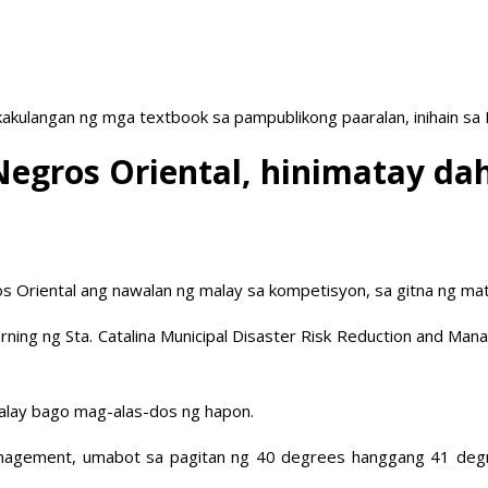
akulangan ng mga textbook sa pampublikong paaralan, inihain sa
Negros Oriental, hinimatay dah
os Oriental ang nawalan ng malay sa kompetisyon, sa gitna ng mati
arning ng Sta. Catalina Municipal Disaster Risk Reduction and Ma
malay bago mag-alas-dos ng hapon.
nagement, umabot sa pagitan ng 40 degrees hanggang 41 degrees