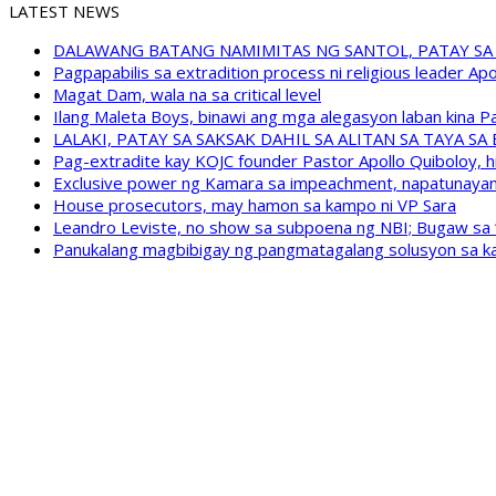
LATEST NEWS
DALAWANG BATANG NAMIMITAS NG SANTOL, PATAY SA
Pagpapabilis sa extradition process ni religious leader A
Magat Dam, wala na sa critical level
Ilang Maleta Boys, binawi ang mga alegasyon laban kina
LALAKI, PATAY SA SAKSAK DAHIL SA ALITAN SA TAYA S
Pag-extradite kay KOJC founder Pastor Apollo Quiboloy, hi
Exclusive power ng Kamara sa impeachment, napatunayan 
House prosecutors, may hamon sa kampo ni VP Sara
Leandro Leviste, no show sa subpoena ng NBI; Bugaw sa “h
Panukalang magbibigay ng pangmatagalang solusyon sa ka