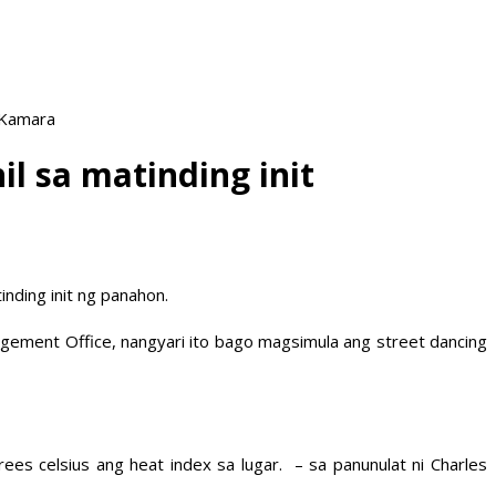
 Kamara
il sa matinding init
nding init ng panahon.
nagement Office, nangyari ito bago magsimula ang street dancing
 celsius ang heat index sa lugar. – sa panunulat ni Charles