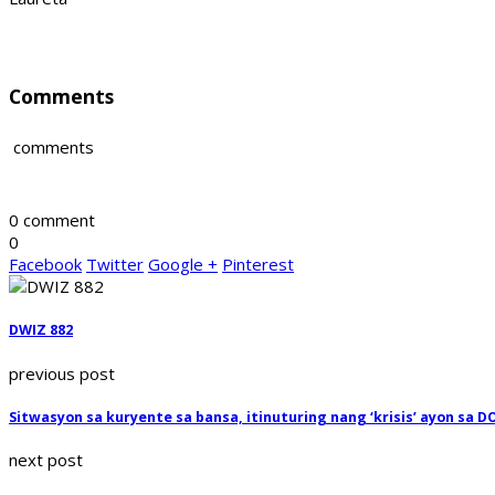
Comments
comments
0 comment
0
Facebook
Twitter
Google +
Pinterest
DWIZ 882
previous post
Sitwasyon sa kuryente sa bansa, itinuturing nang ‘krisis’ ayon sa D
next post