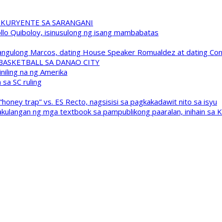
 KURYENTE SA SARANGANI
pollo Quiboloy, isinusulong ng isang mambabatas
 Pangulong Marcos, dating House Speaker Romualdez at dating C
A BASKETBALL SA DANAO CITY
niling na ng Amerika
sa SC ruling
oney trap” vs. ES Recto, nagsisisi sa pagkakadawit nito sa isyu
kulangan ng mga textbook sa pampublikong paaralan, inihain sa 