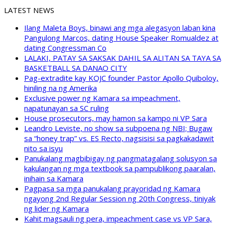
LATEST NEWS
Ilang Maleta Boys, binawi ang mga alegasyon laban kina
Pangulong Marcos, dating House Speaker Romualdez at
dating Congressman Co
LALAKI, PATAY SA SAKSAK DAHIL SA ALITAN SA TAYA SA
BASKETBALL SA DANAO CITY
Pag-extradite kay KOJC founder Pastor Apollo Quiboloy,
hiniling na ng Amerika
Exclusive power ng Kamara sa impeachment,
napatunayan sa SC ruling
House prosecutors, may hamon sa kampo ni VP Sara
Leandro Leviste, no show sa subpoena ng NBI; Bugaw
sa “honey trap” vs. ES Recto, nagsisisi sa pagkakadawit
nito sa isyu
Panukalang magbibigay ng pangmatagalang solusyon sa
kakulangan ng mga textbook sa pampublikong paaralan,
inihain sa Kamara
Pagpasa sa mga panukalang prayoridad ng Kamara
ngayong 2nd Regular Session ng 20th Congress, tiniyak
ng lider ng Kamara
Kahit magsauli ng pera, impeachment case vs VP Sara,