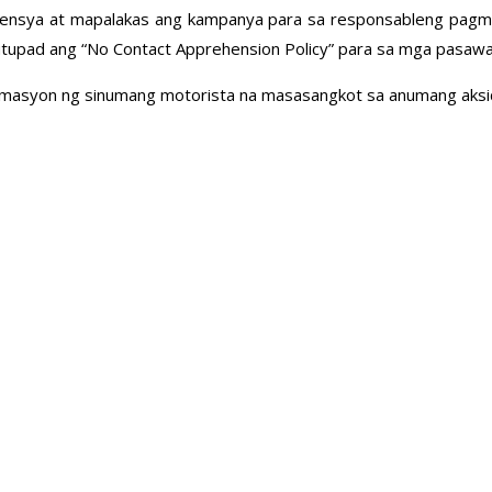
ahensya at mapalakas ang kampanya para sa responsableng pag
natutupad ang “No Contact Apprehension Policy” para sa mga pasaw
ormasyon ng sinumang motorista na masasangkot sa anumang ak