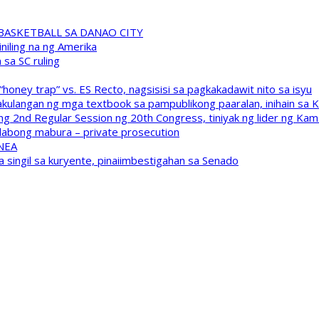
A BASKETBALL SA DANAO CITY
niling na ng Amerika
sa SC ruling
oney trap” vs. ES Recto, nagsisisi sa pagkakadawit nito sa isyu
kulangan ng mga textbook sa pampublikong paaralan, inihain sa 
 2nd Regular Session ng 20th Congress, tiniyak ng lider ng Kam
labong mabura – private prosecution
 NEA
a singil sa kuryente, pinaiimbestigahan sa Senado