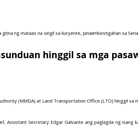
a gitna ng mataas na singil sa kuryente, pinaiimbestigahan sa Sen
sunduan hinggil sa mga pasaw
hority (MMDA) at Land Transportation Office (LTO) hinggil sa m
f, Assistant Secretary Edgar Galvante ang paglagda ng isang 