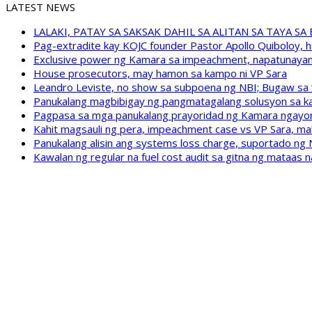
LATEST NEWS
LALAKI, PATAY SA SAKSAK DAHIL SA ALITAN SA TAYA S
Pag-extradite kay KOJC founder Pastor Apollo Quiboloy, hi
Exclusive power ng Kamara sa impeachment, napatunayan 
House prosecutors, may hamon sa kampo ni VP Sara
Leandro Leviste, no show sa subpoena ng NBI; Bugaw sa “h
Panukalang magbibigay ng pangmatagalang solusyon sa ka
Pagpasa sa mga panukalang prayoridad ng Kamara ngayong
Kahit magsauli ng pera, impeachment case vs VP Sara, ma
Panukalang alisin ang systems loss charge, suportado ng
Kawalan ng regular na fuel cost audit sa gitna ng mataas n