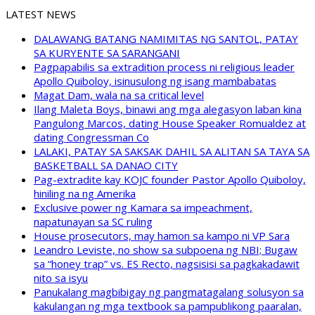
LATEST NEWS
DALAWANG BATANG NAMIMITAS NG SANTOL, PATAY
SA KURYENTE SA SARANGANI
Pagpapabilis sa extradition process ni religious leader
Apollo Quiboloy, isinusulong ng isang mambabatas
Magat Dam, wala na sa critical level
Ilang Maleta Boys, binawi ang mga alegasyon laban kina
Pangulong Marcos, dating House Speaker Romualdez at
dating Congressman Co
LALAKI, PATAY SA SAKSAK DAHIL SA ALITAN SA TAYA SA
BASKETBALL SA DANAO CITY
Pag-extradite kay KOJC founder Pastor Apollo Quiboloy,
hiniling na ng Amerika
Exclusive power ng Kamara sa impeachment,
napatunayan sa SC ruling
House prosecutors, may hamon sa kampo ni VP Sara
Leandro Leviste, no show sa subpoena ng NBI; Bugaw
sa “honey trap” vs. ES Recto, nagsisisi sa pagkakadawit
nito sa isyu
Panukalang magbibigay ng pangmatagalang solusyon sa
kakulangan ng mga textbook sa pampublikong paaralan,