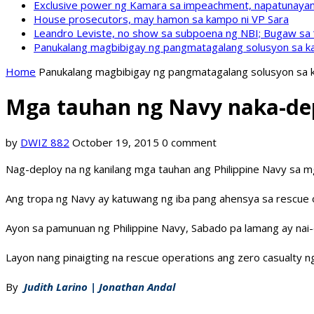
Exclusive power ng Kamara sa impeachment, napatunayan 
House prosecutors, may hamon sa kampo ni VP Sara
Leandro Leviste, no show sa subpoena ng NBI; Bugaw sa “h
Panukalang magbibigay ng pangmatagalang solusyon sa ka
Home
Panukalang magbibigay ng pangmatagalang solusyon sa k
Mga tauhan ng Navy naka-depl
by
DWIZ 882
October 19, 2015
0 comment
Nag-deploy na ng kanilang mga tauhan ang Philippine Navy sa m
Ang tropa ng Navy ay katuwang ng iba pang ahensya sa rescue 
Ayon sa pamunuan ng Philippine Navy, Sabado pa lamang ay nai-de
Layon nang pinaigting na rescue operations ang zero casualty n
By
Judith Larino | Jonathan Andal