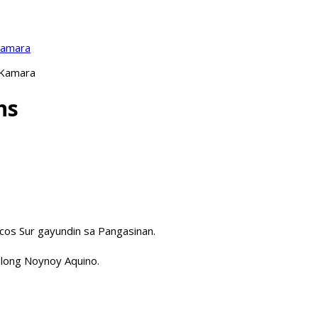
Kamara
 Kamara
ns
.
ocos Sur gayundin sa Pangasinan.
ulong Noynoy Aquino.