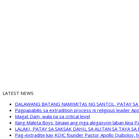
LATEST NEWS
DALAWANG BATANG NAMIMITAS NG SANTOL, PATAY SA
Pagpapabilis sa extradition process ni religious leader A
Magat Dam, wala na sa critical level
Ilang Maleta Boys, binawi ang mga alegasyon laban kina
LALAKI, PATAY SA SAKSAK DAHIL SA ALITAN SA TAYA S
Pag-extradite kay KOJC founder Pastor Apollo Quiboloy, hi