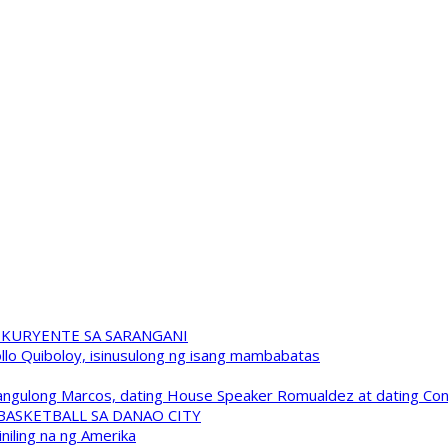
 KURYENTE SA SARANGANI
pollo Quiboloy, isinusulong ng isang mambabatas
 Pangulong Marcos, dating House Speaker Romualdez at dating C
A BASKETBALL SA DANAO CITY
niling na ng Amerika