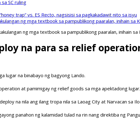
sa SC ruling
oney trap” vs. ES Recto, nagsisisi sa pagkakadawit nito sa isyu
kulangan ng mga textbook sa pampublikong paaralan, inihain sa 
akulangan ng mga textbook sa pampublikong paaralan, inihain sa
oy na para sa relief operatio
ga lugar na binabayo ng bagyong Lando.
operation at pamimigay ng relief goods sa mga apektadong lugar
ploy na nila ang ilang tropa nila sa Laoag City at Narvacan sa Il
gayong panahon ng kalamidad tulad na rin nang direktiba ng Pang