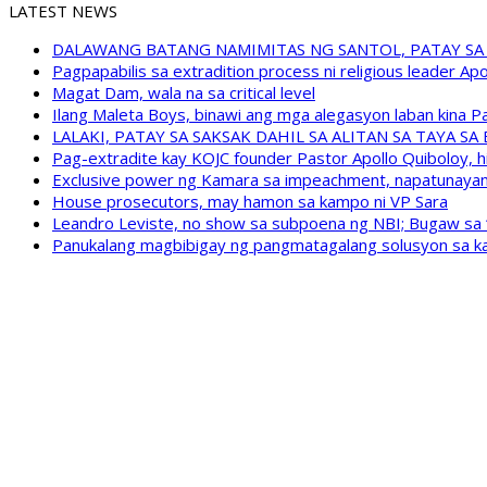
LATEST NEWS
DALAWANG BATANG NAMIMITAS NG SANTOL, PATAY SA
Pagpapabilis sa extradition process ni religious leader A
Magat Dam, wala na sa critical level
Ilang Maleta Boys, binawi ang mga alegasyon laban kina
LALAKI, PATAY SA SAKSAK DAHIL SA ALITAN SA TAYA S
Pag-extradite kay KOJC founder Pastor Apollo Quiboloy, hi
Exclusive power ng Kamara sa impeachment, napatunayan 
House prosecutors, may hamon sa kampo ni VP Sara
Leandro Leviste, no show sa subpoena ng NBI; Bugaw sa “h
Panukalang magbibigay ng pangmatagalang solusyon sa ka