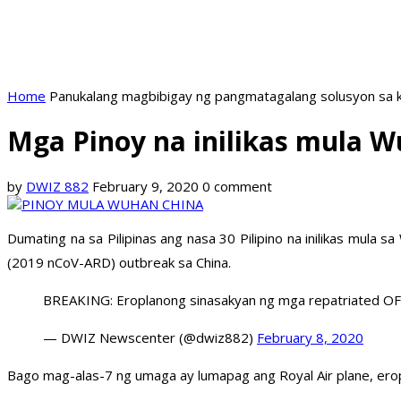
Home
Panukalang magbibigay ng pangmatagalang solusyon sa k
Mga Pinoy na inilikas mula Wu
by
DWIZ 882
February 9, 2020
0 comment
Dumating na sa Pilipinas ang nasa 30 Pilipino na inilikas mula
(2019 nCoV-ARD) outbreak sa China.
BREAKING: Eroplanong sinasakyan ng mga repatriated OFW 
— DWIZ Newscenter (@dwiz882)
February 8, 2020
Bago mag-alas-7 ng umaga ay lumapag ang Royal Air plane, ero