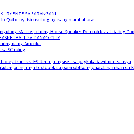
 KURYENTE SA SARANGANI
pollo Quiboloy, isinusulong ng isang mambabatas
 Pangulong Marcos, dating House Speaker Romualdez at dating C
A BASKETBALL SA DANAO CITY
niling na ng Amerika
sa SC ruling
oney trap” vs. ES Recto, nagsisisi sa pagkakadawit nito sa isyu
kulangan ng mga textbook sa pampublikong paaralan, inihain sa 