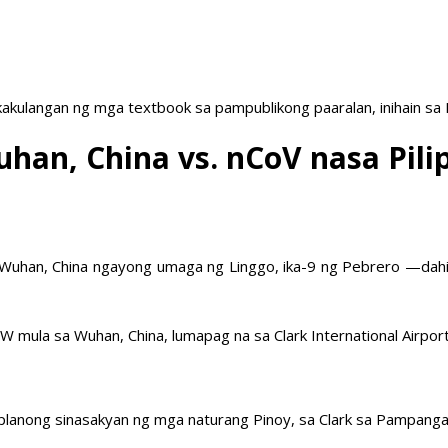
akulangan ng mga textbook sa pampublikong paaralan, inihain sa
han, China vs. nCoV nasa Pili
 sa Wuhan, China ngayong umaga ng Linggo, ika-9 ng Pebrero —dah
mula sa Wuhan, China, lumapag na sa Clark International Airpor
planong sinasakyan ng mga naturang Pinoy, sa Clark sa Pampanga