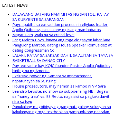
LATEST NEWS
DALAWANG BATANG NAMIMITAS NG SANTOL, PATAY
SA KURYENTE SA SARANGANI
Pagpapabilis sa extradition process ni religious leader
Apollo Quiboloy, isinusulong ng isang mambabatas
Magat Dam, wala na sa critical level
Ilang Maleta Boys, binawi ang mga alegasyon laban kina
Pangulong Marcos, dating House Speaker Romualdez at
dating Congressman Co
LALAKI, PATAY SA SAKSAK DAHIL SA ALITAN SA TAYA SA
BASKETBALL SA DANAO CITY
Pag-extradite kay KOJC founder Pastor Apollo Quiboloy,
hiniling na ng Amerika
Exclusive power ng Kamara sa impeachment,
napatunayan sa SC ruling
House prosecutors, may hamon sa kampo ni VP Sara
Leandro Leviste, no show sa subpoena ng NBI; Bugaw
sa “honey trap” vs. ES Recto, nagsisisi sa pagkakadawit
nito sa isyu
Panukalang magbibigay ng pangmatagalang solusyon sa
kakulangan ng mga textbook sa pampublikong paaralan,