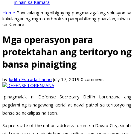
inihain sa Kamara
Home
Panukalang magbibigay ng pangmatagalang solusyon sa
kakulangan ng mga textbook sa pampublikong paaralan, inihain
sa Kamara
Mga operasyon para
protektahan ang teritoryo ng
bansa pinaigting
by
Judith Estrada-Larino
July 17, 2019
0 comment
Ipinagmalaki ni Defense Secretary Delfin Lorenzana ang
pagdami ng isinagawang aerial at naval patrol sa teritoryo ng
bansa sa nakalipas na taon.
Sa pre state of the nation address forum sa Davao City, sinabi
ni Lorenzana na pinaigting ng militar ang operasyon para