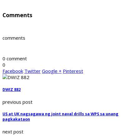
Comments
comments
0 comment
0
Facebook
Twitter
Google +
Pinterest
DWIZ 882
previous post
US at UK nagsagawa ng joint naval drills sa WPS sa unang
pagkakataon
next post