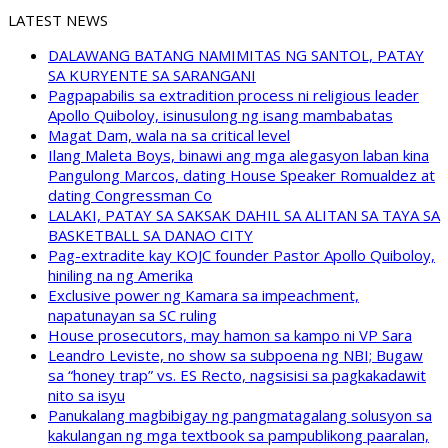
LATEST NEWS
DALAWANG BATANG NAMIMITAS NG SANTOL, PATAY
SA KURYENTE SA SARANGANI
Pagpapabilis sa extradition process ni religious leader
Apollo Quiboloy, isinusulong ng isang mambabatas
Magat Dam, wala na sa critical level
Ilang Maleta Boys, binawi ang mga alegasyon laban kina
Pangulong Marcos, dating House Speaker Romualdez at
dating Congressman Co
LALAKI, PATAY SA SAKSAK DAHIL SA ALITAN SA TAYA SA
BASKETBALL SA DANAO CITY
Pag-extradite kay KOJC founder Pastor Apollo Quiboloy,
hiniling na ng Amerika
Exclusive power ng Kamara sa impeachment,
napatunayan sa SC ruling
House prosecutors, may hamon sa kampo ni VP Sara
Leandro Leviste, no show sa subpoena ng NBI; Bugaw
sa “honey trap” vs. ES Recto, nagsisisi sa pagkakadawit
nito sa isyu
Panukalang magbibigay ng pangmatagalang solusyon sa
kakulangan ng mga textbook sa pampublikong paaralan,