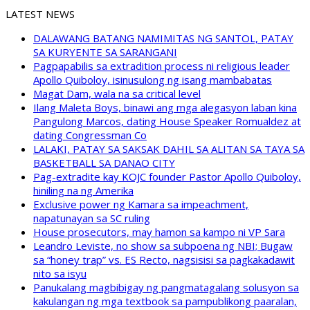
LATEST NEWS
DALAWANG BATANG NAMIMITAS NG SANTOL, PATAY
SA KURYENTE SA SARANGANI
Pagpapabilis sa extradition process ni religious leader
Apollo Quiboloy, isinusulong ng isang mambabatas
Magat Dam, wala na sa critical level
Ilang Maleta Boys, binawi ang mga alegasyon laban kina
Pangulong Marcos, dating House Speaker Romualdez at
dating Congressman Co
LALAKI, PATAY SA SAKSAK DAHIL SA ALITAN SA TAYA SA
BASKETBALL SA DANAO CITY
Pag-extradite kay KOJC founder Pastor Apollo Quiboloy,
hiniling na ng Amerika
Exclusive power ng Kamara sa impeachment,
napatunayan sa SC ruling
House prosecutors, may hamon sa kampo ni VP Sara
Leandro Leviste, no show sa subpoena ng NBI; Bugaw
sa “honey trap” vs. ES Recto, nagsisisi sa pagkakadawit
nito sa isyu
Panukalang magbibigay ng pangmatagalang solusyon sa
kakulangan ng mga textbook sa pampublikong paaralan,