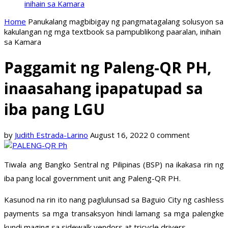
inihain sa Kamara
Home
Panukalang magbibigay ng pangmatagalang solusyon sa
kakulangan ng mga textbook sa pampublikong paaralan, inihain
sa Kamara
Paggamit ng Paleng-QR PH,
inaasahang ipapatupad sa
iba pang LGU
by
Judith Estrada-Larino
August 16, 2022
0 comment
Tiwala ang Bangko Sentral ng Pilipinas (BSP) na ikakasa rin ng
iba pang local government unit ang Paleng-QR PH.
Kasunod na rin ito nang paglulunsad sa Baguio City ng cashless
payments sa mga transaksyon hindi lamang sa mga palengke
kundi maging sa sidewalk vendors at tricycle drivers.