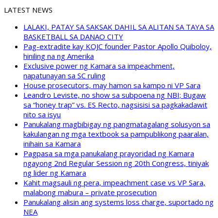
LATEST NEWS
LALAKI, PATAY SA SAKSAK DAHIL SA ALITAN SA TAYA SA
BASKETBALL SA DANAO CITY
Pag-extradite kay KOJC founder Pastor Apollo Quiboloy,
hiniling na ng Amerika
Exclusive power ng Kamara sa impeachment,
napatunayan sa SC ruling
House prosecutors, may hamon sa kampo ni VP Sara
Leandro Leviste, no show sa subpoena ng NBI; Bugaw
sa “honey trap” vs. ES Recto, nagsisisi sa pagkakadawit
nito sa isyu
Panukalang magbibigay ng pangmatagalang solusyon sa
kakulangan ng mga textbook sa pampublikong paaralan,
inihain sa Kamara
Pagpasa sa mga panukalang prayoridad ng Kamara
ngayong 2nd Regular Session ng 20th Congress, tiniyak
ng lider ng Kamara
Kahit magsauli ng pera, impeachment case vs VP Sara,
malabong mabura – private prosecution
Panukalang alisin ang systems loss charge, suportado ng
NEA