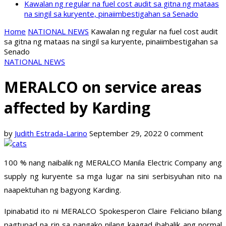
Kawalan ng regular na fuel cost audit sa gitna ng mataas
na singil sa kuryente, pinaiimbestigahan sa Senado
Home
NATIONAL NEWS
Kawalan ng regular na fuel cost audit
sa gitna ng mataas na singil sa kuryente, pinaiimbestigahan sa
Senado
NATIONAL NEWS
MERALCO on service areas
affected by Karding
by
Judith Estrada-Larino
September 29, 2022
0 comment
100 % nang naibalik ng MERALCO Manila Electric Company ang
supply ng kuryente sa mga lugar na sini serbisyuhan nito na
naapektuhan ng bagyong Karding.
Ipinabatid ito ni MERALCO Spokesperon Claire Feliciano bilang
pagtupad na rin sa pangako nilang kaagad ibabalik ang normal