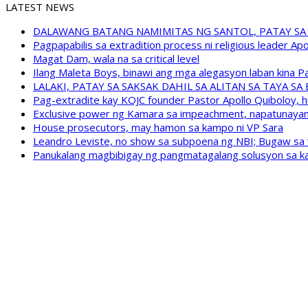
LATEST NEWS
DALAWANG BATANG NAMIMITAS NG SANTOL, PATAY SA
Pagpapabilis sa extradition process ni religious leader A
Magat Dam, wala na sa critical level
Ilang Maleta Boys, binawi ang mga alegasyon laban kina
LALAKI, PATAY SA SAKSAK DAHIL SA ALITAN SA TAYA S
Pag-extradite kay KOJC founder Pastor Apollo Quiboloy, hi
Exclusive power ng Kamara sa impeachment, napatunayan 
House prosecutors, may hamon sa kampo ni VP Sara
Leandro Leviste, no show sa subpoena ng NBI; Bugaw sa “h
Panukalang magbibigay ng pangmatagalang solusyon sa ka