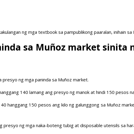
akulangan ng mga textbook sa pampublikong paaralan, inihain sa
inda sa Muñoz market sinita 
na presyo ng mga paninda sa Muñoz market.
hanggang 140 lamang ang presyo ng manok at hindi 150 pesos na 
 sa 140 hanggang 150 pesos ang kilo ng galunggong sa Muñoz mar
g presyo ng mga naka-boteng tubig at disposable utensils sa har