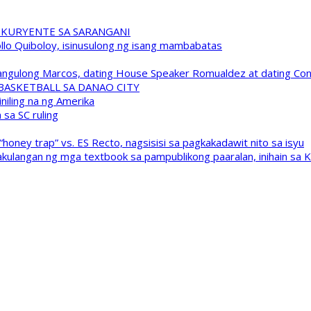
 KURYENTE SA SARANGANI
pollo Quiboloy, isinusulong ng isang mambabatas
 Pangulong Marcos, dating House Speaker Romualdez at dating C
A BASKETBALL SA DANAO CITY
niling na ng Amerika
sa SC ruling
oney trap” vs. ES Recto, nagsisisi sa pagkakadawit nito sa isyu
kulangan ng mga textbook sa pampublikong paaralan, inihain sa 