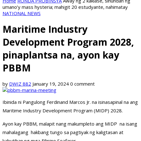
Home
RONDA PROBINSYA
Away ng 2 kaklase, sinundan ng
umano’y mass hysteria; mahigit 20 estudyante, nahimatay
NATIONAL NEWS
Maritime Industry
Development Program 2028,
pinaplantsa na, ayon kay
PBBM
by
DWIZ 882
January 19, 2024
0 comment
Ibinida ni Pangulong Ferdinand Marcos Jr. na isinasapinal na ang
Maritime Industry Development Program (MIDP) 2028.
Ayon kay PBBM, malapit nang makumpleto ang MIDP na isang
mahalagang hakbang tungo sa pagtiyak ng kaligtasan at
kabutihan ng mga Filipino Seafarer.