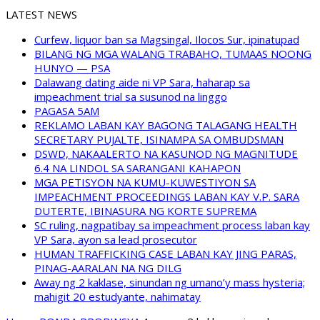
LATEST NEWS
Curfew, liquor ban sa Magsingal, Ilocos Sur, ipinatupad
BILANG NG MGA WALANG TRABAHO, TUMAAS NOONG
HUNYO — PSA
Dalawang dating aide ni VP Sara, haharap sa
impeachment trial sa susunod na linggo
PAGASA 5AM
REKLAMO LABAN KAY BAGONG TALAGANG HEALTH
SECRETARY PUJALTE, ISINAMPA SA OMBUDSMAN
DSWD, NAKAALERTO NA KASUNOD NG MAGNITUDE
6.4 NA LINDOL SA SARANGANI KAHAPON
MGA PETISYON NA KUMU-KUWESTIYON SA
IMPEACHMENT PROCEEDINGS LABAN KAY V.P. SARA
DUTERTE, IBINASURA NG KORTE SUPREMA
SC ruling, nagpatibay sa impeachment process laban kay
VP Sara, ayon sa lead prosecutor
HUMAN TRAFFICKING CASE LABAN KAY JING PARAS,
PINAG-AARALAN NA NG DILG
Away ng 2 kaklase, sinundan ng umano’y mass hysteria;
mahigit 20 estudyante, nahimatay