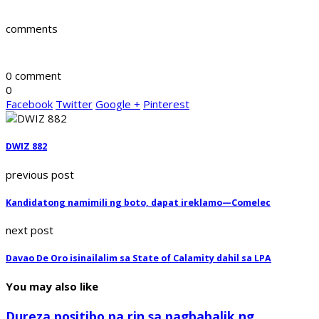
comments
0 comment
0
Facebook
Twitter
Google +
Pinterest
DWIZ 882
previous post
Kandidatong namimili ng boto, dapat ireklamo—Comelec
next post
Davao De Oro isinailalim sa State of Calamity dahil sa LPA
You may also like
Dureza positibo pa rin sa pagbabalik ng...