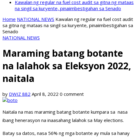
Kawalan ng regular na fuel cost audit sa gitna ng mataas
na singil sa kuryente, pinaiimbestigahan sa Senado
Home
NATIONAL NEWS
Kawalan ng regular na fuel cost audit
sa gitna ng mataas na singil sa kuryente, pinaiimbestigahan sa
Senado
NATIONAL NEWS
Maraming batang botante
na lalahok sa Eleksyon 2022,
naitala
by
DWIZ 882
April 8, 2022
0 comment
Naitala na mas maraming batang botante kumpara sa nasa
ibang henerasyon na inaasahang lalahok sa May elections.
Batay sa datos, nasa 56% ng mga botante ay mula sa hanay