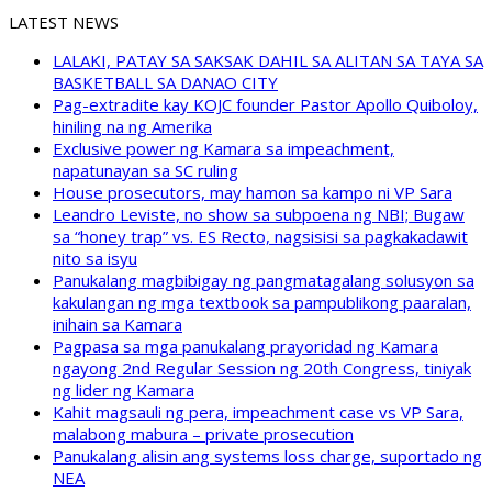
LATEST NEWS
LALAKI, PATAY SA SAKSAK DAHIL SA ALITAN SA TAYA SA
BASKETBALL SA DANAO CITY
Pag-extradite kay KOJC founder Pastor Apollo Quiboloy,
hiniling na ng Amerika
Exclusive power ng Kamara sa impeachment,
napatunayan sa SC ruling
House prosecutors, may hamon sa kampo ni VP Sara
Leandro Leviste, no show sa subpoena ng NBI; Bugaw
sa “honey trap” vs. ES Recto, nagsisisi sa pagkakadawit
nito sa isyu
Panukalang magbibigay ng pangmatagalang solusyon sa
kakulangan ng mga textbook sa pampublikong paaralan,
inihain sa Kamara
Pagpasa sa mga panukalang prayoridad ng Kamara
ngayong 2nd Regular Session ng 20th Congress, tiniyak
ng lider ng Kamara
Kahit magsauli ng pera, impeachment case vs VP Sara,
malabong mabura – private prosecution
Panukalang alisin ang systems loss charge, suportado ng
NEA