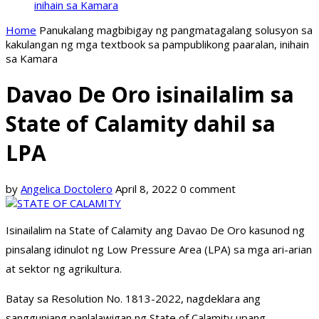
inihain sa Kamara
Home
Panukalang magbibigay ng pangmatagalang solusyon sa
kakulangan ng mga textbook sa pampublikong paaralan, inihain
sa Kamara
Davao De Oro isinailalim sa
State of Calamity dahil sa
LPA
by
Angelica Doctolero
April 8, 2022
0 comment
Isinailalim na State of Calamity ang Davao De Oro kasunod ng
pinsalang idinulot ng Low Pressure Area (LPA) sa mga ari-arian
at sektor ng agrikultura.
Batay sa Resolution No. 1813-2022, nagdeklara ang
sangguniang panlalawigan ng State of Calamity upang