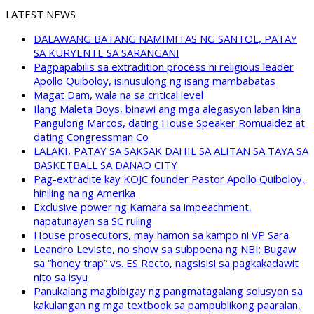
LATEST NEWS
DALAWANG BATANG NAMIMITAS NG SANTOL, PATAY
SA KURYENTE SA SARANGANI
Pagpapabilis sa extradition process ni religious leader
Apollo Quiboloy, isinusulong ng isang mambabatas
Magat Dam, wala na sa critical level
Ilang Maleta Boys, binawi ang mga alegasyon laban kina
Pangulong Marcos, dating House Speaker Romualdez at
dating Congressman Co
LALAKI, PATAY SA SAKSAK DAHIL SA ALITAN SA TAYA SA
BASKETBALL SA DANAO CITY
Pag-extradite kay KOJC founder Pastor Apollo Quiboloy,
hiniling na ng Amerika
Exclusive power ng Kamara sa impeachment,
napatunayan sa SC ruling
House prosecutors, may hamon sa kampo ni VP Sara
Leandro Leviste, no show sa subpoena ng NBI; Bugaw
sa “honey trap” vs. ES Recto, nagsisisi sa pagkakadawit
nito sa isyu
Panukalang magbibigay ng pangmatagalang solusyon sa
kakulangan ng mga textbook sa pampublikong paaralan,