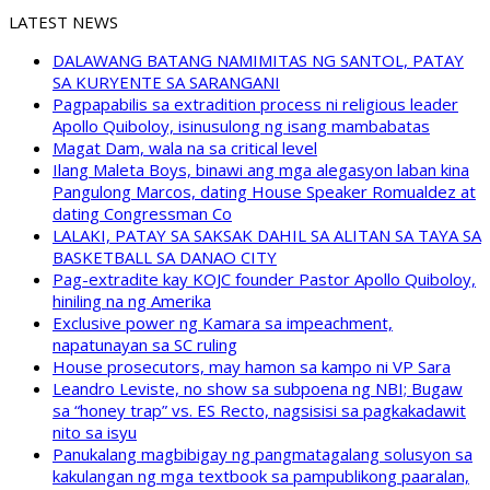
LATEST NEWS
DALAWANG BATANG NAMIMITAS NG SANTOL, PATAY
SA KURYENTE SA SARANGANI
Pagpapabilis sa extradition process ni religious leader
Apollo Quiboloy, isinusulong ng isang mambabatas
Magat Dam, wala na sa critical level
Ilang Maleta Boys, binawi ang mga alegasyon laban kina
Pangulong Marcos, dating House Speaker Romualdez at
dating Congressman Co
LALAKI, PATAY SA SAKSAK DAHIL SA ALITAN SA TAYA SA
BASKETBALL SA DANAO CITY
Pag-extradite kay KOJC founder Pastor Apollo Quiboloy,
hiniling na ng Amerika
Exclusive power ng Kamara sa impeachment,
napatunayan sa SC ruling
House prosecutors, may hamon sa kampo ni VP Sara
Leandro Leviste, no show sa subpoena ng NBI; Bugaw
sa “honey trap” vs. ES Recto, nagsisisi sa pagkakadawit
nito sa isyu
Panukalang magbibigay ng pangmatagalang solusyon sa
kakulangan ng mga textbook sa pampublikong paaralan,