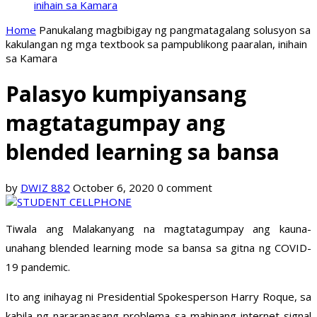
inihain sa Kamara
Home
Panukalang magbibigay ng pangmatagalang solusyon sa
kakulangan ng mga textbook sa pampublikong paaralan, inihain
sa Kamara
Palasyo kumpiyansang
magtatagumpay ang
blended learning sa bansa
by
DWIZ 882
October 6, 2020
0 comment
Tiwala ang Malakanyang na magtatagumpay ang kauna-
unahang blended learning mode sa bansa sa gitna ng COVID-
19 pandemic.
Ito ang inihayag ni Presidential Spokesperson Harry Roque, sa
kabila ng nararanasang problema sa mahinang internet signal