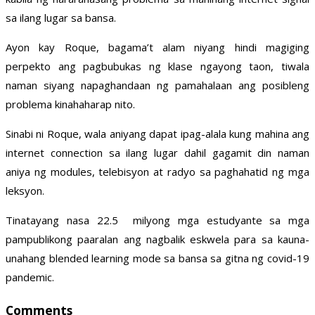
sa ilang lugar sa bansa.
Ayon kay Roque, bagama’t alam niyang hindi magiging
perpekto ang pagbubukas ng klase ngayong taon, tiwala
naman siyang napaghandaan ng pamahalaan ang posibleng
problema kinahaharap nito.
Sinabi ni Roque, wala aniyang dapat ipag-alala kung mahina ang
internet connection sa ilang lugar dahil gagamit din naman
aniya ng modules, telebisyon at radyo sa paghahatid ng mga
leksyon.
Tinatayang nasa 22.5 milyong mga estudyante sa mga
pampublikong paaralan ang nagbalik eskwela para sa kauna-
unahang blended learning mode sa bansa sa gitna ng covid-19
pandemic.
Comments