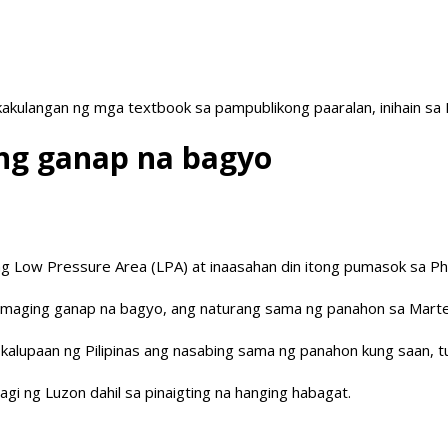
akulangan ng mga textbook sa pampublikong paaralan, inihain sa
ng ganap na bagyo
 Low Pressure Area (LPA) at inaasahan din itong pumasok sa Phil
 maging ganap na bagyo, ang naturang sama ng panahon sa Marte
a kalupaan ng Pilipinas ang nasabing sama ng panahon kung saan, t
agi ng Luzon dahil sa pinaigting na hanging habagat.