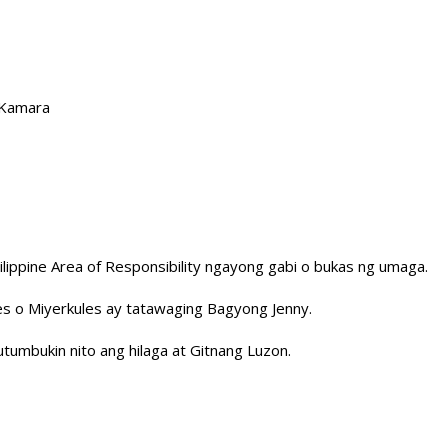
 Kamara
ippine Area of Responsibility ngayong gabi o bukas ng umaga.
s o Miyerkules ay tatawaging Bagyong Jenny.
utumbukin nito ang hilaga at Gitnang Luzon.