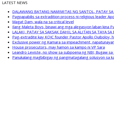
LATEST NEWS
DALAWANG BATANG NAMIMITAS NG SANTOL, PATAY SA
Pagpapabilis sa extradition process ni religious leader A
Magat Dam, wala na sa critical level
Ilang Maleta Boys, binawi ang mga alegasyon laban kina
LALAKI, PATAY SA SAKSAK DAHIL SA ALITAN SA TAYA S
Pag-extradite kay KOJC founder Pastor Apollo Quiboloy, hi
Exclusive power ng Kamara sa impeachment, napatunayan 
House prosecutors, may hamon sa kampo ni VP Sara
Leandro Leviste, no show sa subpoena ng NBI; Bugaw sa “h
Panukalang magbibigay ng pangmatagalang solusyon sa ka