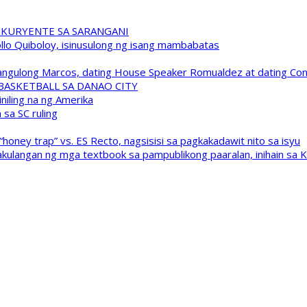
 KURYENTE SA SARANGANI
pollo Quiboloy, isinusulong ng isang mambabatas
 Pangulong Marcos, dating House Speaker Romualdez at dating C
A BASKETBALL SA DANAO CITY
niling na ng Amerika
sa SC ruling
oney trap” vs. ES Recto, nagsisisi sa pagkakadawit nito sa isyu
kulangan ng mga textbook sa pampublikong paaralan, inihain sa 