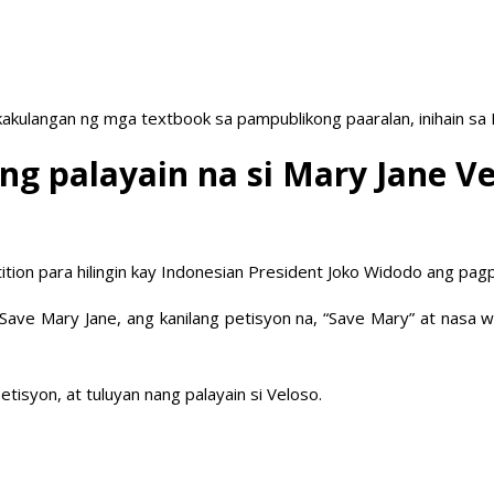
akulangan ng mga textbook sa pampublikong paaralan, inihain sa
ng palayain na si Mary Jane V
tion para hilingin kay Indonesian President Joko Widodo ang pag
ave Mary Jane, ang kanilang petisyon na, “Save Mary” at nasa we
isyon, at tuluyan nang palayain si Veloso.