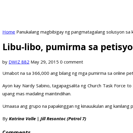
Home
Panukalang magbibigay ng pangmatagalang solusyon sa k
Libu-libo, pumirma sa petisyo
by
DWIZ 882
May 29, 2015
0 comment
Umabot na sa 366,000 ang bilang ng mga pumirma sa online peti
Ayon kay Nardy Sabino, tagapagsalita ng Church Task Force to S
upang mas madaling maintindihan.
Umaasa ang grupo na papakinggan ng kinauukulan ang kanilang pet
By
Katrina Valle | Jill Resontoc (Patrol 7)
Comments