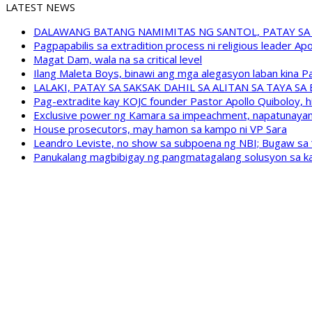
LATEST NEWS
DALAWANG BATANG NAMIMITAS NG SANTOL, PATAY SA
Pagpapabilis sa extradition process ni religious leader A
Magat Dam, wala na sa critical level
Ilang Maleta Boys, binawi ang mga alegasyon laban kina
LALAKI, PATAY SA SAKSAK DAHIL SA ALITAN SA TAYA S
Pag-extradite kay KOJC founder Pastor Apollo Quiboloy, hi
Exclusive power ng Kamara sa impeachment, napatunayan 
House prosecutors, may hamon sa kampo ni VP Sara
Leandro Leviste, no show sa subpoena ng NBI; Bugaw sa “h
Panukalang magbibigay ng pangmatagalang solusyon sa ka