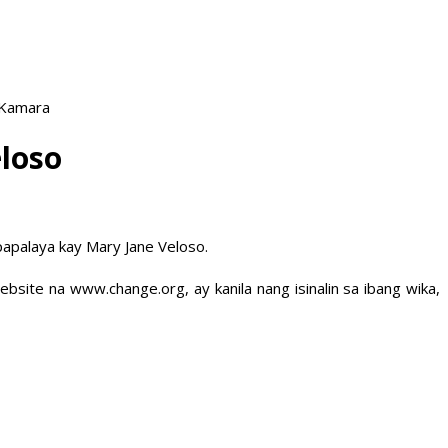
 Kamara
eloso
papalaya kay Mary Jane Veloso.
bsite na www.change.org, ay kanila nang isinalin sa ibang wika,