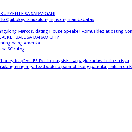
 KURYENTE SA SARANGANI
pollo Quiboloy, isinusulong ng isang mambabatas
 Pangulong Marcos, dating House Speaker Romualdez at dating C
A BASKETBALL SA DANAO CITY
niling na ng Amerika
sa SC ruling
oney trap” vs. ES Recto, nagsisisi sa pagkakadawit nito sa isyu
kulangan ng mga textbook sa pampublikong paaralan, inihain sa 