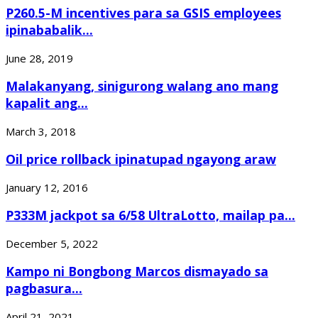
P260.5-M incentives para sa GSIS employees
ipinababalik...
June 28, 2019
Malakanyang, sinigurong walang ano mang
kapalit ang...
March 3, 2018
Oil price rollback ipinatupad ngayong araw
January 12, 2016
P333M jackpot sa 6/58 UltraLotto, mailap pa...
December 5, 2022
Kampo ni Bongbong Marcos dismayado sa
pagbasura...
April 21, 2021