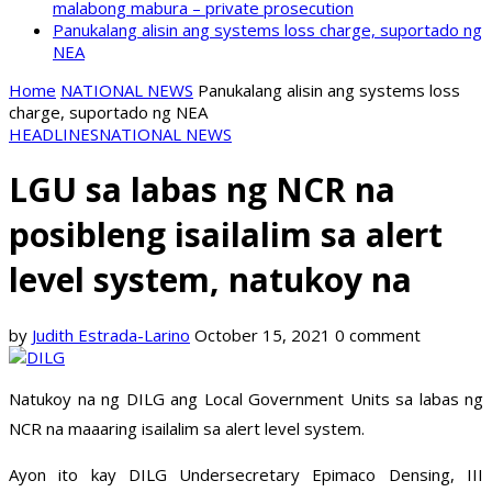
malabong mabura – private prosecution
Panukalang alisin ang systems loss charge, suportado ng
NEA
Home
NATIONAL NEWS
Panukalang alisin ang systems loss
charge, suportado ng NEA
HEADLINES
NATIONAL NEWS
LGU sa labas ng NCR na
posibleng isailalim sa alert
level system, natukoy na
by
Judith Estrada-Larino
October 15, 2021
0 comment
Natukoy na ng DILG ang Local Government Units sa labas ng
NCR na maaaring isailalim sa alert level system.
Ayon ito kay DILG Undersecretary Epimaco Densing, III