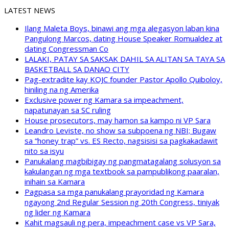
LATEST NEWS
Ilang Maleta Boys, binawi ang mga alegasyon laban kina
Pangulong Marcos, dating House Speaker Romualdez at
dating Congressman Co
LALAKI, PATAY SA SAKSAK DAHIL SA ALITAN SA TAYA SA
BASKETBALL SA DANAO CITY
Pag-extradite kay KOJC founder Pastor Apollo Quiboloy,
hiniling na ng Amerika
Exclusive power ng Kamara sa impeachment,
napatunayan sa SC ruling
House prosecutors, may hamon sa kampo ni VP Sara
Leandro Leviste, no show sa subpoena ng NBI; Bugaw
sa “honey trap” vs. ES Recto, nagsisisi sa pagkakadawit
nito sa isyu
Panukalang magbibigay ng pangmatagalang solusyon sa
kakulangan ng mga textbook sa pampublikong paaralan,
inihain sa Kamara
Pagpasa sa mga panukalang prayoridad ng Kamara
ngayong 2nd Regular Session ng 20th Congress, tiniyak
ng lider ng Kamara
Kahit magsauli ng pera, impeachment case vs VP Sara,