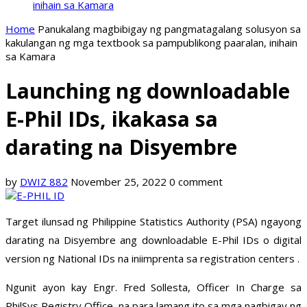
inihain sa Kamara
Home
Panukalang magbibigay ng pangmatagalang solusyon sa
kakulangan ng mga textbook sa pampublikong paaralan, inihain
sa Kamara
Launching ng downloadable
E-Phil IDs, ikakasa sa
darating na Disyembre
by
DWIZ 882
November 25, 2022
0 comment
Target ilunsad ng Philippine Statistics Authority (PSA) ngayong
darating na Disyembre ang downloadable E-Phil IDs o digital
version ng National IDs na iniimprenta sa registration centers .
Ngunit ayon kay Engr. Fred Sollesta, Officer In Charge sa
PhilSys Registry Office, na para lamang ito sa mga nagbigay ng