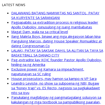
LATEST NEWS
DALAWANG BATANG NAMIMITAS NG SANTOL, PATAY
SA KURYENTE SA SARANGANI
Pagpapabilis sa extradition process ni religious leader
Apollo Quiboloy, isinusulong ng isang mambabatas
Magat Dam, wala na sa critical level
Ilang Maleta Boys, binawi ang mga alegasyon laban kina
Pangulong Marcos, dating House Speaker Romualdez at
dating Congressman Co
LALAKI, PATAY SA SAKSAK DAHIL SA ALITAN SA TAYA SA
BASKETBALL SA DANAO CITY
Pag-extradite kay KOJC founder Pastor Apollo Quiboloy,
hiniling na ng Amerika
Exclusive power ng Kamara sa impeachment,
napatunayan sa SC ruling
House prosecutors, may hamon sa kampo ni VP Sara
Leandro Leviste, no show sa subpoena ng NBI; Bugaw
sa “honey trap” vs. ES Recto, nagsisisi sa pagkakadawit
nito sa isyu
Panukalang magbibigay ng pangmatagalang solusyon sa
kakulangan ng mga textbook sa pampublikong paaralan,