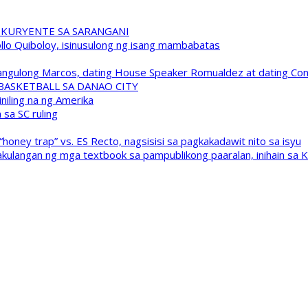
 KURYENTE SA SARANGANI
pollo Quiboloy, isinusulong ng isang mambabatas
 Pangulong Marcos, dating House Speaker Romualdez at dating C
A BASKETBALL SA DANAO CITY
niling na ng Amerika
sa SC ruling
oney trap” vs. ES Recto, nagsisisi sa pagkakadawit nito sa isyu
kulangan ng mga textbook sa pampublikong paaralan, inihain sa 