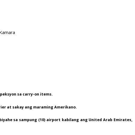
 Kamara
speksyon sa carry-on items.
arrier at sakay ang maraming Amerikano.
iyahe sa sampung (10) airport kabilang ang United Arab Emirates,