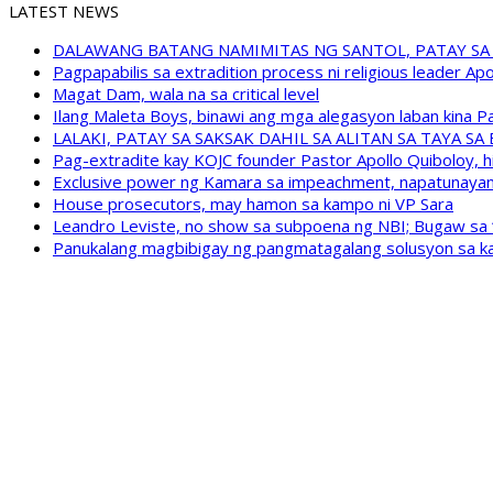
LATEST NEWS
DALAWANG BATANG NAMIMITAS NG SANTOL, PATAY SA
Pagpapabilis sa extradition process ni religious leader A
Magat Dam, wala na sa critical level
Ilang Maleta Boys, binawi ang mga alegasyon laban kina
LALAKI, PATAY SA SAKSAK DAHIL SA ALITAN SA TAYA S
Pag-extradite kay KOJC founder Pastor Apollo Quiboloy, hi
Exclusive power ng Kamara sa impeachment, napatunayan 
House prosecutors, may hamon sa kampo ni VP Sara
Leandro Leviste, no show sa subpoena ng NBI; Bugaw sa “h
Panukalang magbibigay ng pangmatagalang solusyon sa ka