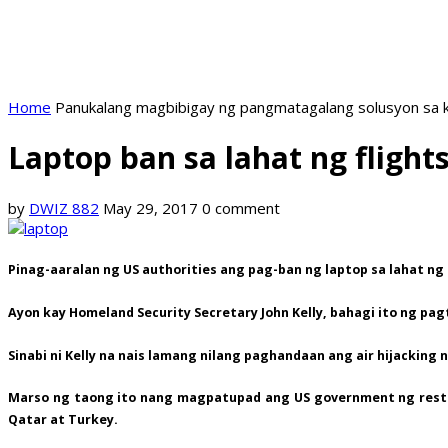
Home
Panukalang magbibigay ng pangmatagalang solusyon sa k
Laptop ban sa lahat ng flight
by
DWIZ 882
May 29, 2017
0 comment
Pinag-aaralan ng US authorities ang pag-ban ng laptop sa lahat ng 
Ayon kay Homeland Security Secretary John Kelly, bahagi ito ng pag
Sinabi ni Kelly na nais lamang nilang paghandaan ang air hijacking
Marso ng taong ito nang magpatupad ang US government ng restric
Qatar at Turkey.