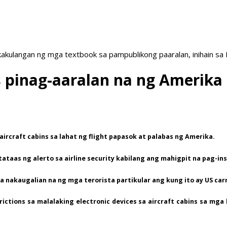
akulangan ng mga textbook sa pampublikong paaralan, inihain sa
s pinag-aaralan na ng Amerika
aircraft cabins sa lahat ng flight papasok at palabas ng Amerika.
tataas ng alerto sa airline security kabilang ang mahigpit na pag-in
 na nakaugalian na ng mga terorista partikular ang kung ito ay US c
tions sa malalaking electronic devices sa aircraft cabins sa mga b