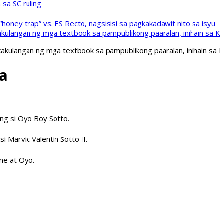
sa SC ruling
oney trap” vs. ES Recto, nagsisisi sa pagkakadawit nito sa isyu
kulangan ng mga textbook sa pampublikong paaralan, inihain sa 
akulangan ng mga textbook sa pampublikong paaralan, inihain sa
a
ng si Oyo Boy Sotto.
i Marvic Valentin Sotto II.
ine at Oyo.