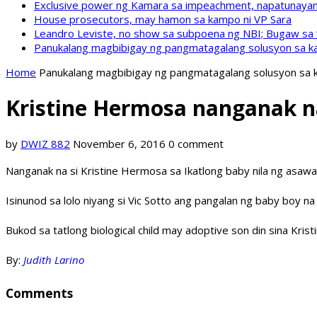
Exclusive power ng Kamara sa impeachment, napatunayan 
House prosecutors, may hamon sa kampo ni VP Sara
Leandro Leviste, no show sa subpoena ng NBI; Bugaw sa “h
Panukalang magbibigay ng pangmatagalang solusyon sa ka
Home
Panukalang magbibigay ng pangmatagalang solusyon sa k
Kristine Hermosa nanganak n
by
DWIZ 882
November 6, 2016
0 comment
Nanganak na si Kristine Hermosa sa Ikatlong baby nila ng asawa
Isinunod sa lolo niyang si Vic Sotto ang pangalan ng baby boy na s
Bukod sa tatlong biological child may adoptive son din sina Krist
By:
Judith Larino
Comments