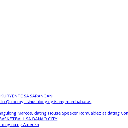
 KURYENTE SA SARANGANI
pollo Quiboloy, isinusulong ng isang mambabatas
 Pangulong Marcos, dating House Speaker Romualdez at dating C
A BASKETBALL SA DANAO CITY
niling na ng Amerika