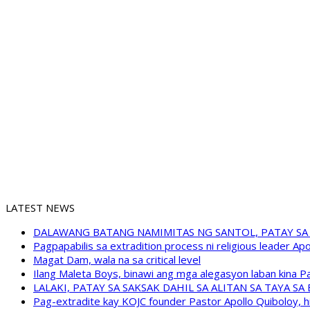
LATEST NEWS
DALAWANG BATANG NAMIMITAS NG SANTOL, PATAY SA
Pagpapabilis sa extradition process ni religious leader A
Magat Dam, wala na sa critical level
Ilang Maleta Boys, binawi ang mga alegasyon laban kina
LALAKI, PATAY SA SAKSAK DAHIL SA ALITAN SA TAYA S
Pag-extradite kay KOJC founder Pastor Apollo Quiboloy, hi