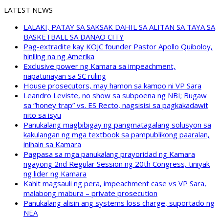
LATEST NEWS
LALAKI, PATAY SA SAKSAK DAHIL SA ALITAN SA TAYA SA
BASKETBALL SA DANAO CITY
Pag-extradite kay KOJC founder Pastor Apollo Quiboloy,
hiniling na ng Amerika
Exclusive power ng Kamara sa impeachment,
napatunayan sa SC ruling
House prosecutors, may hamon sa kampo ni VP Sara
Leandro Leviste, no show sa subpoena ng NBI; Bugaw
sa “honey trap” vs. ES Recto, nagsisisi sa pagkakadawit
nito sa isyu
Panukalang magbibigay ng pangmatagalang solusyon sa
kakulangan ng mga textbook sa pampublikong paaralan,
inihain sa Kamara
Pagpasa sa mga panukalang prayoridad ng Kamara
ngayong 2nd Regular Session ng 20th Congress, tiniyak
ng lider ng Kamara
Kahit magsauli ng pera, impeachment case vs VP Sara,
malabong mabura – private prosecution
Panukalang alisin ang systems loss charge, suportado ng
NEA