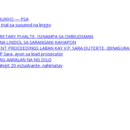
HUNYO — PSA
trial sa susunod na linggo
RETARY PUJALTE, ISINAMPA SA OMBUDSMAN
NA LINDOL SA SARANGANI KAHAPON
T PROCEEDINGS LABAN KAY V.P. SARA DUTERTE, IBINASUR
P Sara, ayon sa lead prosecutor
NAG-AARALAN NA NG DILG
ahigit 20 estudyante, nahimatay