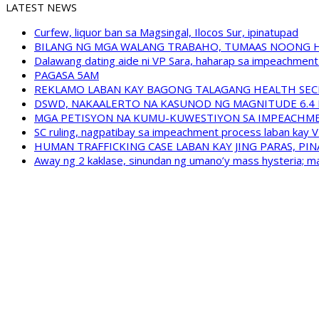
LATEST NEWS
Curfew, liquor ban sa Magsingal, Ilocos Sur, ipinatupad
BILANG NG MGA WALANG TRABAHO, TUMAAS NOONG 
Dalawang dating aide ni VP Sara, haharap sa impeachment 
PAGASA 5AM
REKLAMO LABAN KAY BAGONG TALAGANG HEALTH SEC
DSWD, NAKAALERTO NA KASUNOD NG MAGNITUDE 6.4 
MGA PETISYON NA KUMU-KUWESTIYON SA IMPEACHMEN
SC ruling, nagpatibay sa impeachment process laban kay V
HUMAN TRAFFICKING CASE LABAN KAY JING PARAS, PI
Away ng 2 kaklase, sinundan ng umano’y mass hysteria; m