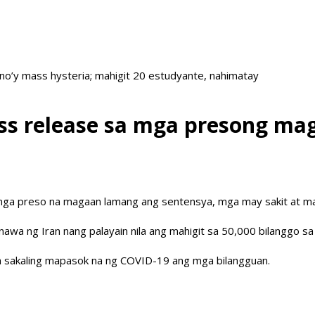
no’y mass hysteria; mahigit 20 estudyante, nahimatay
ss release sa mga presong ma
mga preso na magaan lamang ang sentensya, mga may sakit at ma
awa ng Iran nang palayain nila ang mahigit sa 50,000 bilanggo s
wn sakaling mapasok na ng COVID-19 ang mga bilangguan.