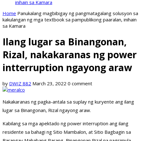
inihain sa Kamara
Home
Panukalang magbibigay ng pangmatagalang solusyon sa
kakulangan ng mga textbook sa pampublikong paaralan, inihain
sa Kamara
Ilang lugar sa Binangonan,
Rizal, nakakaranas ng power
intterruption ngayong araw
by
DWIZ 882
March 23, 2022
0 comment
Nakakaranas ng pagka-antala sa suplay ng kuryente ang ilang
lugar sa Binangonan, Rizal ngayong araw.
Kabilang sa mga apektado ng power interruption ang ilang
residente sa bahagi ng Sitio Mambalon, at Sitio Bagbagin sa
Barangay Mahabang Parang, Binangonan Rizal na nagsimula