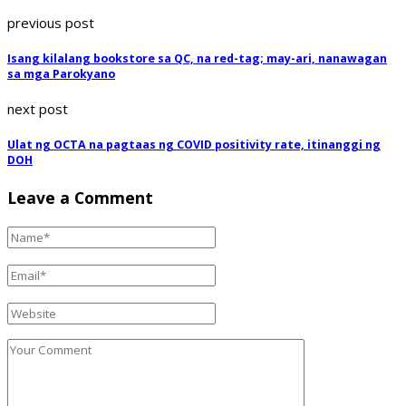
previous post
Isang kilalang bookstore sa QC, na red-tag; may-ari, nanawagan
sa mga Parokyano
next post
Ulat ng OCTA na pagtaas ng COVID positivity rate, itinanggi ng
DOH
Leave a Comment