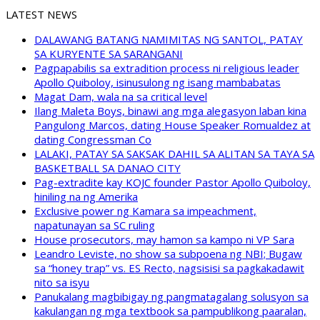
LATEST NEWS
DALAWANG BATANG NAMIMITAS NG SANTOL, PATAY
SA KURYENTE SA SARANGANI
Pagpapabilis sa extradition process ni religious leader
Apollo Quiboloy, isinusulong ng isang mambabatas
Magat Dam, wala na sa critical level
Ilang Maleta Boys, binawi ang mga alegasyon laban kina
Pangulong Marcos, dating House Speaker Romualdez at
dating Congressman Co
LALAKI, PATAY SA SAKSAK DAHIL SA ALITAN SA TAYA SA
BASKETBALL SA DANAO CITY
Pag-extradite kay KOJC founder Pastor Apollo Quiboloy,
hiniling na ng Amerika
Exclusive power ng Kamara sa impeachment,
napatunayan sa SC ruling
House prosecutors, may hamon sa kampo ni VP Sara
Leandro Leviste, no show sa subpoena ng NBI; Bugaw
sa “honey trap” vs. ES Recto, nagsisisi sa pagkakadawit
nito sa isyu
Panukalang magbibigay ng pangmatagalang solusyon sa
kakulangan ng mga textbook sa pampublikong paaralan,