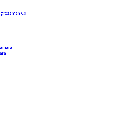
ongressman Co
Kamara
ara