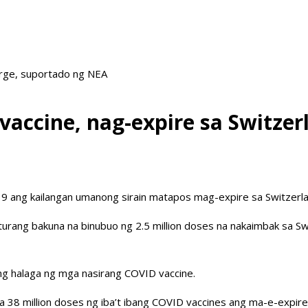
arge, suportado ng NEA
vaccine, nag-expire sa Switzer
9 ang kailangan umanong sirain matapos mag-expire sa Switzerla
turang bakuna na binubuo ng 2.5 million doses na nakaimbak sa Swi
ng halaga ng mga nasirang COVID vaccine.
38 million doses ng iba’t ibang COVID vaccines ang ma-e-expire