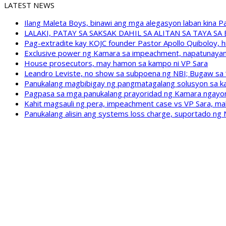
LATEST NEWS
Ilang Maleta Boys, binawi ang mga alegasyon laban kina
LALAKI, PATAY SA SAKSAK DAHIL SA ALITAN SA TAYA S
Pag-extradite kay KOJC founder Pastor Apollo Quiboloy, hi
Exclusive power ng Kamara sa impeachment, napatunayan 
House prosecutors, may hamon sa kampo ni VP Sara
Leandro Leviste, no show sa subpoena ng NBI; Bugaw sa “h
Panukalang magbibigay ng pangmatagalang solusyon sa ka
Pagpasa sa mga panukalang prayoridad ng Kamara ngayong
Kahit magsauli ng pera, impeachment case vs VP Sara, ma
Panukalang alisin ang systems loss charge, suportado ng