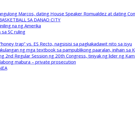
 Pangulong Marcos, dating House Speaker Romualdez at dating C
A BASKETBALL SA DANAO CITY
niling na ng Amerika
sa SC ruling
oney trap” vs. ES Recto, nagsisisi sa pagkakadawit nito sa isyu
kulangan ng mga textbook sa pampublikong paaralan, inihain sa 
 2nd Regular Session ng 20th Congress, tiniyak ng lider ng Kam
labong mabura – private prosecution
 NEA