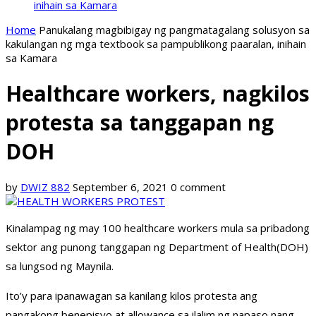
inihain sa Kamara
Home
Panukalang magbibigay ng pangmatagalang solusyon sa
kakulangan ng mga textbook sa pampublikong paaralan, inihain
sa Kamara
Healthcare workers, nagkilos
protesta sa tanggapan ng
DOH
by
DWIZ 882
September 6, 2021
0 comment
Kinalampag ng may 100 healthcare workers mula sa pribadong
sektor ang punong tanggapan ng Department of Health(DOH)
sa lungsod ng Maynila.
Ito’y para ipanawagan sa kanilang kilos protesta ang
pangakong benepisyo at allowance sa ilalim ng napaso nang