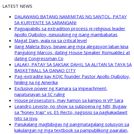
LATEST NEWS
DALAWANG BATANG NAMIMITAS NG SANTOL, PATAY
SA KURYENTE SA SARANGANI
Pagpapabilis sa extradition process ni religious leader
Apollo Quiboloy, isinusulong ng isang mambabatas
Magat Dam, wala na sa critical level
Ilang Maleta Boys, binawi ang mga alegasyon laban kina
Pangulong Marcos, dating House Speaker Romualdez at
dating Congressman Co
LALAKI, PATAY SA SAKSAK DAHIL SA ALITAN SA TAYA SA
BASKETBALL SA DANAO CITY
Pag-extradite kay KOJC founder Pastor Apollo Quiboloy,
hiniling na ng Amerika
Exclusive power ng Kamara sa impeachment,
napatunayan sa SC ruling
House prosecutors, may hamon sa kampo ni VP Sara
Leandro Leviste, no show sa subpoena ng NBI; Bugaw
sa “honey trap” vs. ES Recto, nagsisisi sa pagkakadawit
nito sa isyu
Panukalang magbibigay ng pangmatagalang solusyon sa
kakulangan ng mga textbook sa pampublikong paaralan,