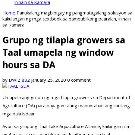
inihain sa Kamara
Home
Panukalang magbibigay ng pangmatagalang solusyon sa
kakulangan ng mga textbook sa pampublikong paaralan, inihain
sa Kamara
Grupo ng tilapia growers sa
Taal umapela ng window
hours sa DA
by
DWIZ 882
January 25, 2020
0 comment
Umapela ang grupo ng mga tilapia growers sa Department of
Agriculture (DA) para payagan silang mapuntahan ang kanilang
mga pala isdaan.
Ayon sa grupong Taal Lake Aquaculture Alliance, kailangan nila
ng 4 na oras para mapakain ang kanilang mga isda at