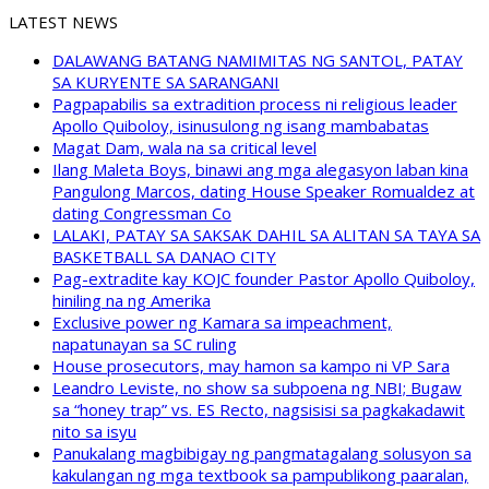
LATEST NEWS
DALAWANG BATANG NAMIMITAS NG SANTOL, PATAY
SA KURYENTE SA SARANGANI
Pagpapabilis sa extradition process ni religious leader
Apollo Quiboloy, isinusulong ng isang mambabatas
Magat Dam, wala na sa critical level
Ilang Maleta Boys, binawi ang mga alegasyon laban kina
Pangulong Marcos, dating House Speaker Romualdez at
dating Congressman Co
LALAKI, PATAY SA SAKSAK DAHIL SA ALITAN SA TAYA SA
BASKETBALL SA DANAO CITY
Pag-extradite kay KOJC founder Pastor Apollo Quiboloy,
hiniling na ng Amerika
Exclusive power ng Kamara sa impeachment,
napatunayan sa SC ruling
House prosecutors, may hamon sa kampo ni VP Sara
Leandro Leviste, no show sa subpoena ng NBI; Bugaw
sa “honey trap” vs. ES Recto, nagsisisi sa pagkakadawit
nito sa isyu
Panukalang magbibigay ng pangmatagalang solusyon sa
kakulangan ng mga textbook sa pampublikong paaralan,