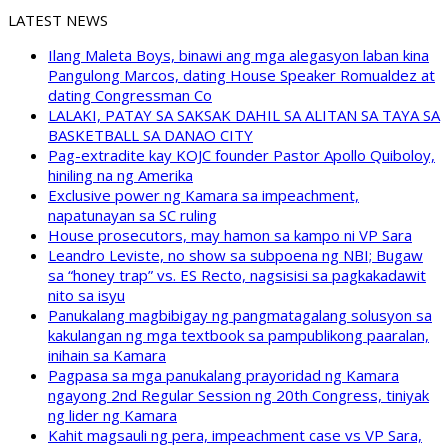
LATEST NEWS
Ilang Maleta Boys, binawi ang mga alegasyon laban kina
Pangulong Marcos, dating House Speaker Romualdez at
dating Congressman Co
LALAKI, PATAY SA SAKSAK DAHIL SA ALITAN SA TAYA SA
BASKETBALL SA DANAO CITY
Pag-extradite kay KOJC founder Pastor Apollo Quiboloy,
hiniling na ng Amerika
Exclusive power ng Kamara sa impeachment,
napatunayan sa SC ruling
House prosecutors, may hamon sa kampo ni VP Sara
Leandro Leviste, no show sa subpoena ng NBI; Bugaw
sa “honey trap” vs. ES Recto, nagsisisi sa pagkakadawit
nito sa isyu
Panukalang magbibigay ng pangmatagalang solusyon sa
kakulangan ng mga textbook sa pampublikong paaralan,
inihain sa Kamara
Pagpasa sa mga panukalang prayoridad ng Kamara
ngayong 2nd Regular Session ng 20th Congress, tiniyak
ng lider ng Kamara
Kahit magsauli ng pera, impeachment case vs VP Sara,