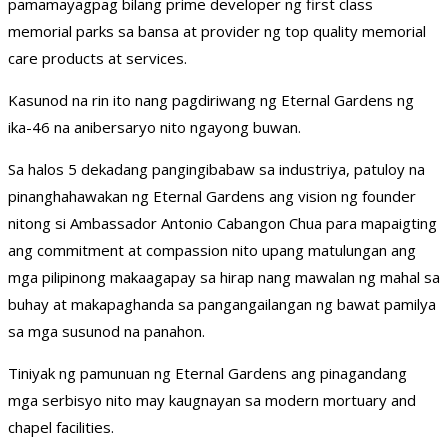
pamamayagpag bilang prime developer ng first class
memorial parks sa bansa at provider ng top quality memorial
care products at services.
Kasunod na rin ito nang pagdiriwang ng Eternal Gardens ng
ika-46 na anibersaryo nito ngayong buwan.
Sa halos 5 dekadang pangingibabaw sa industriya, patuloy na
pinanghahawakan ng Eternal Gardens ang vision ng founder
nitong si Ambassador Antonio Cabangon Chua para mapaigting
ang commitment at compassion nito upang matulungan ang
mga pilipinong makaagapay sa hirap nang mawalan ng mahal sa
buhay at makapaghanda sa pangangailangan ng bawat pamilya
sa mga susunod na panahon.
Tiniyak ng pamunuan ng Eternal Gardens ang pinagandang
mga serbisyo nito may kaugnayan sa modern mortuary and
chapel facilities.