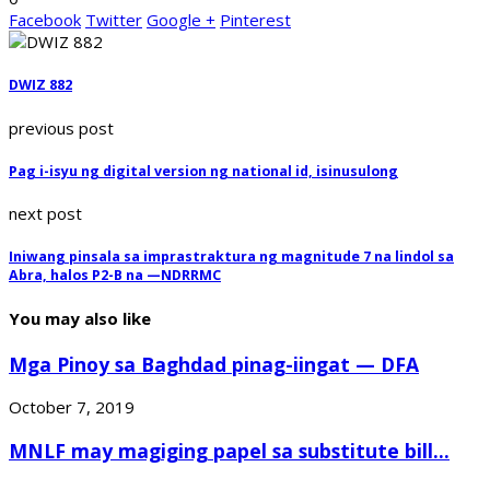
Facebook
Twitter
Google +
Pinterest
DWIZ 882
previous post
Pag i-isyu ng digital version ng national id, isinusulong
next post
Iniwang pinsala sa imprastraktura ng magnitude 7 na lindol sa
Abra, halos P2-B na —NDRRMC
You may also like
Mga Pinoy sa Baghdad pinag-iingat — DFA
October 7, 2019
MNLF may magiging papel sa substitute bill...