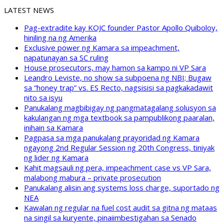
LATEST NEWS
Pag-extradite kay KOJC founder Pastor Apollo Quiboloy,
hiniling na ng Amerika
Exclusive power ng Kamara sa impeachment,
napatunayan sa SC ruling
House prosecutors, may hamon sa kampo ni VP Sara
Leandro Leviste, no show sa subpoena ng NBI; Bugaw
sa “honey trap” vs. ES Recto, nagsisisi sa pagkakadawit
nito sa isyu
Panukalang magbibigay ng pangmatagalang solusyon sa
kakulangan ng mga textbook sa pampublikong paaralan,
inihain sa Kamara
Pagpasa sa mga panukalang prayoridad ng Kamara
ngayong 2nd Regular Session ng 20th Congress, tiniyak
ng lider ng Kamara
Kahit magsauli ng pera, impeachment case vs VP Sara,
malabong mabura – private prosecution
Panukalang alisin ang systems loss charge, suportado ng
NEA
Kawalan ng regular na fuel cost audit sa gitna ng mataas
na singil sa kuryente, pinaiimbestigahan sa Senado