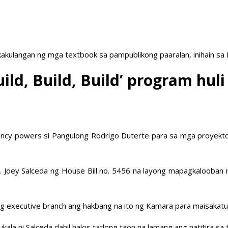
akulangan ng mga textbook sa pampublikong paaralan, inihain sa
ild, Build, Build’ program hu
y powers si Pangulong Rodrigo Duterte para sa mga proyektong 
 Joey Salceda ng House Bill no. 5456 na layong mapagkalooban
ng executive branch ang hakbang na ito ng Kamara para maisakatu
ukala ni Salceda dahil halos tatlong taon na lamang ang natitira sa