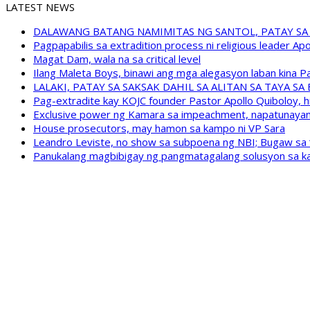
LATEST NEWS
DALAWANG BATANG NAMIMITAS NG SANTOL, PATAY SA
Pagpapabilis sa extradition process ni religious leader A
Magat Dam, wala na sa critical level
Ilang Maleta Boys, binawi ang mga alegasyon laban kina
LALAKI, PATAY SA SAKSAK DAHIL SA ALITAN SA TAYA S
Pag-extradite kay KOJC founder Pastor Apollo Quiboloy, hi
Exclusive power ng Kamara sa impeachment, napatunayan 
House prosecutors, may hamon sa kampo ni VP Sara
Leandro Leviste, no show sa subpoena ng NBI; Bugaw sa “h
Panukalang magbibigay ng pangmatagalang solusyon sa ka