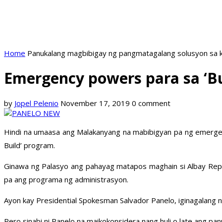
Home
Panukalang magbibigay ng pangmatagalang solusyon sa k
Emergency powers para sa ‘Bu
by
Jopel Pelenio
November 17, 2019
0 comment
Hindi na umaasa ang Malakanyang na mabibigyan pa ng emergenc
Build’ program.
Ginawa ng Palasyo ang pahayag matapos maghain si Albay Rep.
pa ang programa ng administrasyon.
Ayon kay Presidential Spokesman Salvador Panelo, iginagalang 
Pero sinabi ni Panelo na maikokonsidera nang huli o late ang pan