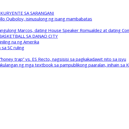
 KURYENTE SA SARANGANI
pollo Quiboloy, isinusulong ng isang mambabatas
 Pangulong Marcos, dating House Speaker Romualdez at dating C
A BASKETBALL SA DANAO CITY
niling na ng Amerika
sa SC ruling
oney trap” vs. ES Recto, nagsisisi sa pagkakadawit nito sa isyu
kulangan ng mga textbook sa pampublikong paaralan, inihain sa 