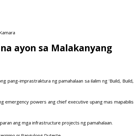
 Kamara
li na ayon sa Malakanyang
pang-imprastraktura ng pamahalaan sa ilalim ng ‘Build, Build,
 ng emergency powers ang chief executive upang mas mapabilis
paran ang mga infrastructure projects ng pamahalaan.
 termino ni Pangulong Duterte.