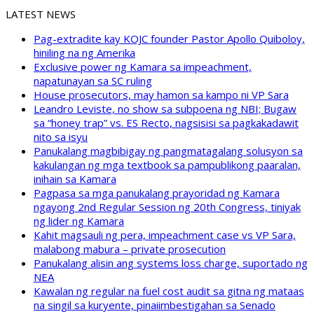
LATEST NEWS
Pag-extradite kay KOJC founder Pastor Apollo Quiboloy,
hiniling na ng Amerika
Exclusive power ng Kamara sa impeachment,
napatunayan sa SC ruling
House prosecutors, may hamon sa kampo ni VP Sara
Leandro Leviste, no show sa subpoena ng NBI; Bugaw
sa “honey trap” vs. ES Recto, nagsisisi sa pagkakadawit
nito sa isyu
Panukalang magbibigay ng pangmatagalang solusyon sa
kakulangan ng mga textbook sa pampublikong paaralan,
inihain sa Kamara
Pagpasa sa mga panukalang prayoridad ng Kamara
ngayong 2nd Regular Session ng 20th Congress, tiniyak
ng lider ng Kamara
Kahit magsauli ng pera, impeachment case vs VP Sara,
malabong mabura – private prosecution
Panukalang alisin ang systems loss charge, suportado ng
NEA
Kawalan ng regular na fuel cost audit sa gitna ng mataas
na singil sa kuryente, pinaiimbestigahan sa Senado