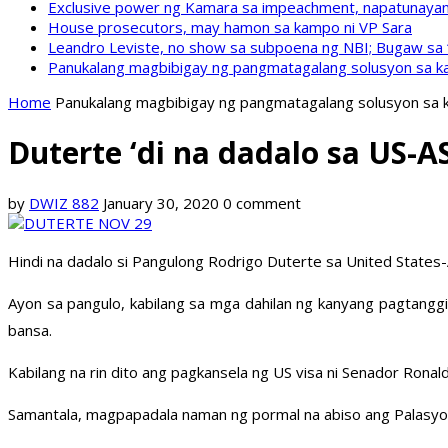
Exclusive power ng Kamara sa impeachment, napatunayan 
House prosecutors, may hamon sa kampo ni VP Sara
Leandro Leviste, no show sa subpoena ng NBI; Bugaw sa “h
Panukalang magbibigay ng pangmatagalang solusyon sa ka
Home
Panukalang magbibigay ng pangmatagalang solusyon sa k
Duterte ‘di na dadalo sa US
by
DWIZ 882
January 30, 2020
0 comment
Hindi na dadalo si Pangulong Rodrigo Duterte sa United States
Ayon sa pangulo, kabilang sa mga dahilan ng kanyang pagtangg
bansa.
Kabilang na rin dito ang pagkansela ng US visa ni Senador Ronal
Samantala, magpapadala naman ng pormal na abiso ang Palasyo 