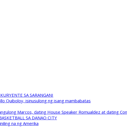
 KURYENTE SA SARANGANI
pollo Quiboloy, isinusulong ng isang mambabatas
 Pangulong Marcos, dating House Speaker Romualdez at dating C
A BASKETBALL SA DANAO CITY
niling na ng Amerika