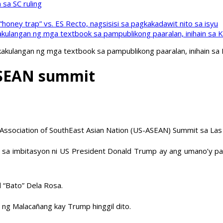
sa SC ruling
oney trap” vs. ES Recto, nagsisisi sa pagkakadawit nito sa isyu
kulangan ng mga textbook sa pampublikong paaralan, inihain sa 
akulangan ng mga textbook sa pampublikong paaralan, inihain sa
-ASEAN summit
-Association of SouthEast Asian Nation (US-ASEAN) Summit sa La
i sa imbitasyon ni US President Donald Trump ay ang umano’y p
d “Bato” Dela Rosa.
ng Malacañang kay Trump hinggil dito.