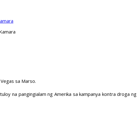
Kamara
 Kamara
s Vegas sa Marso.
atuloy na pangingialam ng Amerika sa kampanya kontra droga ng