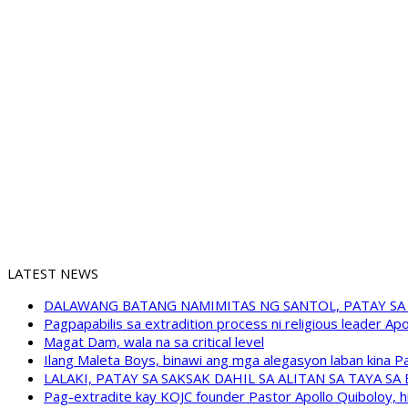
LATEST NEWS
DALAWANG BATANG NAMIMITAS NG SANTOL, PATAY SA
Pagpapabilis sa extradition process ni religious leader A
Magat Dam, wala na sa critical level
Ilang Maleta Boys, binawi ang mga alegasyon laban kina
LALAKI, PATAY SA SAKSAK DAHIL SA ALITAN SA TAYA S
Pag-extradite kay KOJC founder Pastor Apollo Quiboloy, hi