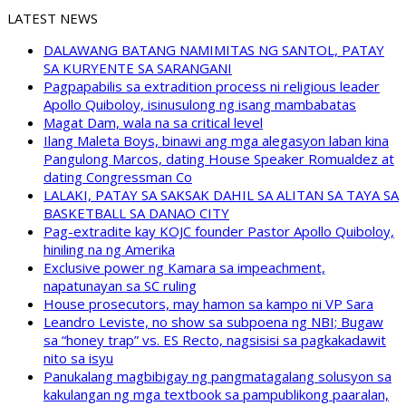
LATEST NEWS
DALAWANG BATANG NAMIMITAS NG SANTOL, PATAY
SA KURYENTE SA SARANGANI
Pagpapabilis sa extradition process ni religious leader
Apollo Quiboloy, isinusulong ng isang mambabatas
Magat Dam, wala na sa critical level
Ilang Maleta Boys, binawi ang mga alegasyon laban kina
Pangulong Marcos, dating House Speaker Romualdez at
dating Congressman Co
LALAKI, PATAY SA SAKSAK DAHIL SA ALITAN SA TAYA SA
BASKETBALL SA DANAO CITY
Pag-extradite kay KOJC founder Pastor Apollo Quiboloy,
hiniling na ng Amerika
Exclusive power ng Kamara sa impeachment,
napatunayan sa SC ruling
House prosecutors, may hamon sa kampo ni VP Sara
Leandro Leviste, no show sa subpoena ng NBI; Bugaw
sa “honey trap” vs. ES Recto, nagsisisi sa pagkakadawit
nito sa isyu
Panukalang magbibigay ng pangmatagalang solusyon sa
kakulangan ng mga textbook sa pampublikong paaralan,