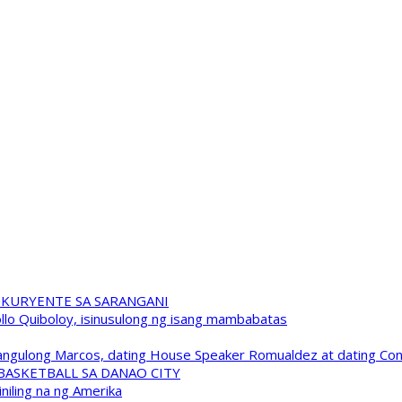
 KURYENTE SA SARANGANI
pollo Quiboloy, isinusulong ng isang mambabatas
 Pangulong Marcos, dating House Speaker Romualdez at dating C
A BASKETBALL SA DANAO CITY
niling na ng Amerika