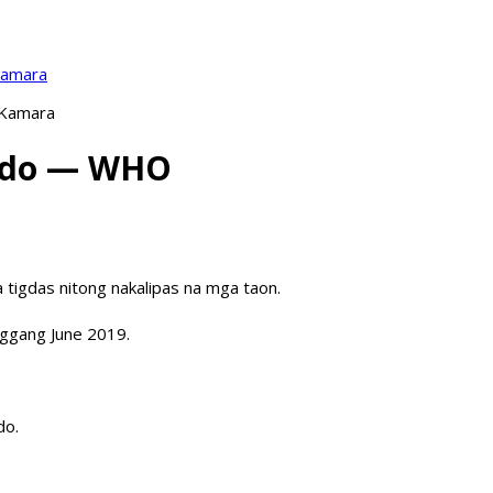
Kamara
 Kamara
undo — WHO
 tigdas nitong nakalipas na mga taon.
nggang June 2019.
do.