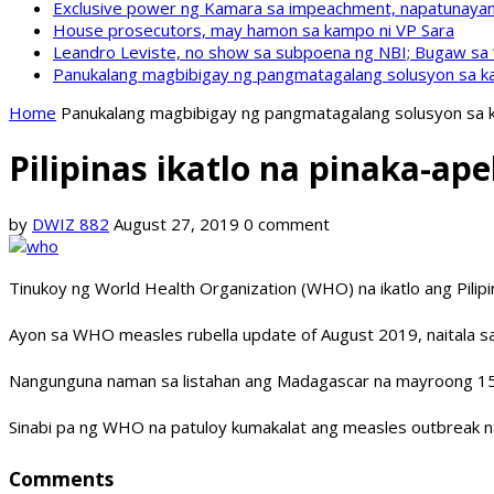
Exclusive power ng Kamara sa impeachment, napatunayan 
House prosecutors, may hamon sa kampo ni VP Sara
Leandro Leviste, no show sa subpoena ng NBI; Bugaw sa “h
Panukalang magbibigay ng pangmatagalang solusyon sa ka
Home
Panukalang magbibigay ng pangmatagalang solusyon sa k
Pilipinas ikatlo na pinaka-
by
DWIZ 882
August 27, 2019
0 comment
Tinukoy ng World Health Organization (WHO) na ikatlo ang Pilip
Ayon sa WHO measles rubella update of August 2019, naitala s
Nangunguna naman sa listahan ang Madagascar na mayroong 150
Sinabi pa ng WHO na patuloy kumakalat ang measles outbreak n
Comments