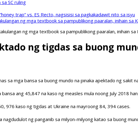
sa SC ruling
oney trap” vs. ES Recto, nagsisisi sa pagkakadawit nito sa isyu
kulangan ng mga textbook sa pampublikong paaralan, inihain sa 
akulangan ng mga textbook sa pampublikong paaralan, inihain sa
apektado ng tigdas sa buong m
inas sa mga bansa sa buong mundo na pinaka apektado ng sakit na
a bansa ang 45,847 na kaso ng measles mula noong July 2018 ha
, 976 kaso ng tigdas at Ukraine na mayroong 84, 394 cases.
a nagdudulot ng panganib sa milyon-milyong katao sa buong mun