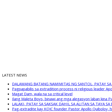
LATEST NEWS
DALAWANG BATANG NAMIMITAS NG SANTOL, PATAY SA
Pagpapabilis sa extradition process ni religious leader A
Magat Dam, wala na sa critical level
Ilang Maleta Boys, binawi ang mga alegasyon laban kina
LALAKI, PATAY SA SAKSAK DAHIL SA ALITAN SA TAYA S
Pag-extradite kay KOJC founder Pastor Apollo Quiboloy, hi