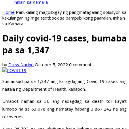
inihain sa Kamara
Home
Panukalang magbibigay ng pangmatagalang solusyon sa
kakulangan ng mga textbook sa pampublikong paaralan, inihain
sa Kamara
Daily covid-19 cases, bumaba
pa sa 1,347
by
Drew Nacino
October 5, 2022
0 comment
Sumadsad pa sa 1,347 ang karagdagang Covid-19 cases ang
naitala ng Department of Health, kahapon.
Umabot naman sa 36 ang nadagdag sa death toll kaya’t
lumobo na sa 63,078 ang namatay habang 3,867,242 na ang
recoveries.
Nasa 26,792 na ang aktibong kaso habang sumampa na sa