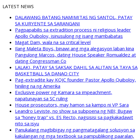
LATEST NEWS
DALAWANG BATANG NAMIMITAS NG SANTOL, PATAY
SA KURYENTE SA SARANGANI
Pagpapabilis sa extradition process ni religious leader
Apollo Quiboloy, isinusulong ng isang mambabatas
Magat Dam, wala na sa critical level
Ilang Maleta Boys, binawi ang mga alegasyon laban kina
Pangulong Marcos, dating House Speaker Romualdez at
dating Congressman Co
LALAKI, PATAY SA SAKSAK DAHIL SA ALITAN SA TAYA SA
BASKETBALL SA DANAO CITY
Pag-extradite kay KOJC founder Pastor Apollo Quiboloy,
hiniling na ng Amerika
Exclusive power ng Kamara sa impeachment,
napatunayan sa SC ruling
House prosecutors, may hamon sa kampo ni VP Sara
Leandro Leviste, no show sa subpoena ng NBI; Bugaw
sa “honey trap” vs. ES Recto, nagsisisi sa pagkakadawit
nito sa isyu
Panukalang magbibigay ng pangmatagalang solusyon sa
kakulangan ng mga textbook sa pampublikong paaralan,