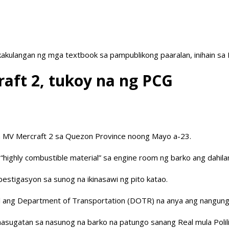
akulangan ng mga textbook sa pampublikong paaralan, inihain sa
aft 2, tukoy na ng PCG
sa MV Mercraft 2 sa Quezon Province noong Mayo a-23.
ighly combustible material” sa engine room ng barko ang dahilan
mbestigasyon sa sunog na ikinasawi ng pito katao.
hil ang Department of Transportation (DOTR) na anya ang nangun
sugatan sa nasunog na barko na patungo sanang Real mula Polili