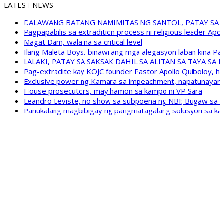
LATEST NEWS
DALAWANG BATANG NAMIMITAS NG SANTOL, PATAY SA
Pagpapabilis sa extradition process ni religious leader A
Magat Dam, wala na sa critical level
Ilang Maleta Boys, binawi ang mga alegasyon laban kina
LALAKI, PATAY SA SAKSAK DAHIL SA ALITAN SA TAYA S
Pag-extradite kay KOJC founder Pastor Apollo Quiboloy, hi
Exclusive power ng Kamara sa impeachment, napatunayan 
House prosecutors, may hamon sa kampo ni VP Sara
Leandro Leviste, no show sa subpoena ng NBI; Bugaw sa “h
Panukalang magbibigay ng pangmatagalang solusyon sa ka