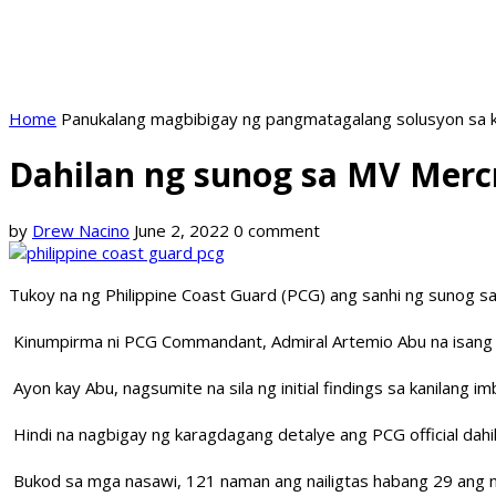
Home
Panukalang magbibigay ng pangmatagalang solusyon sa k
Dahilan ng sunog sa MV Mercr
by
Drew Nacino
June 2, 2022
0 comment
Tukoy na ng Philippine Coast Guard (PCG) ang sanhi ng sunog 
Kinumpirma ni PCG Commandant, Admiral Artemio Abu na isang “h
Ayon kay Abu, nagsumite na sila ng initial findings sa kanilang i
Hindi na nagbigay ng karagdagang detalye ang PCG official da
Bukod sa mga nasawi, 121 naman ang nailigtas habang 29 ang na