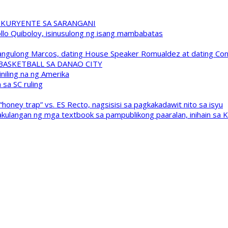
 KURYENTE SA SARANGANI
pollo Quiboloy, isinusulong ng isang mambabatas
 Pangulong Marcos, dating House Speaker Romualdez at dating C
A BASKETBALL SA DANAO CITY
niling na ng Amerika
sa SC ruling
oney trap” vs. ES Recto, nagsisisi sa pagkakadawit nito sa isyu
kulangan ng mga textbook sa pampublikong paaralan, inihain sa 