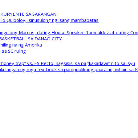
 KURYENTE SA SARANGANI
pollo Quiboloy, isinusulong ng isang mambabatas
 Pangulong Marcos, dating House Speaker Romualdez at dating C
A BASKETBALL SA DANAO CITY
niling na ng Amerika
sa SC ruling
oney trap” vs. ES Recto, nagsisisi sa pagkakadawit nito sa isyu
kulangan ng mga textbook sa pampublikong paaralan, inihain sa 