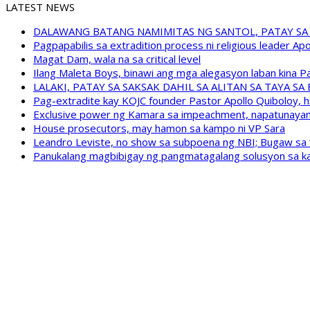
LATEST NEWS
DALAWANG BATANG NAMIMITAS NG SANTOL, PATAY SA
Pagpapabilis sa extradition process ni religious leader A
Magat Dam, wala na sa critical level
Ilang Maleta Boys, binawi ang mga alegasyon laban kina
LALAKI, PATAY SA SAKSAK DAHIL SA ALITAN SA TAYA S
Pag-extradite kay KOJC founder Pastor Apollo Quiboloy, hi
Exclusive power ng Kamara sa impeachment, napatunayan 
House prosecutors, may hamon sa kampo ni VP Sara
Leandro Leviste, no show sa subpoena ng NBI; Bugaw sa “h
Panukalang magbibigay ng pangmatagalang solusyon sa ka