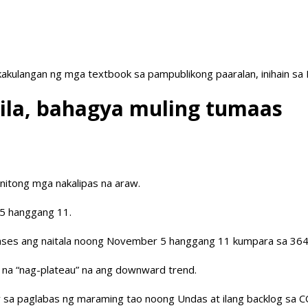
akulangan ng mga textbook sa pampublikong paaralan, inihain sa
ila, bahagya muling tumaas
itong mga nakalipas na araw.
5 hanggang 11.
ases ang naitala noong November 5 hanggang 11 kumpara sa 36
n na “nag-plateau” na ang downward trend.
 sa paglabas ng maraming tao noong Undas at ilang backlog sa 