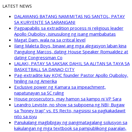
LATEST NEWS
DALAWANG BATANG NAMIMITAS NG SANTOL, PATAY
SA KURYENTE SA SARANGANI
Pagpapabilis sa extradition process ni religious leader
Apollo Quiboloy, isinusulong ng isang mambabatas
Magat Dam, wala na sa critical level
Ilang Maleta Boys, binawi ang mga alegasyon laban kina
Pangulong Marcos, dating House Speaker Romualdez at
dating Congressman Co
LALAKI, PATAY SA SAKSAK DAHIL SA ALITAN SA TAYA SA
BASKETBALL SA DANAO CITY
Pag-extradite kay KOJC founder Pastor Apollo Quiboloy,
hiniling na ng Amerika
Exclusive power ng Kamara sa impeachment,
napatunayan sa SC ruling
House prosecutors, may hamon sa kampo ni VP Sara
Leandro Leviste, no show sa subpoena ng NBI; Bugaw
sa “honey trap” vs. ES Recto, nagsisisi sa pagkakadawit
nito sa isyu
Panukalang magbibigay ng pangmatagalang solusyon sa
kakulangan ng mga textbook sa pampublikong paaralan,