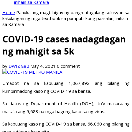
inihain sa Kamara
Home
Panukalang magbibigay ng pangmatagalang solusyon sa
kakulangan ng mga textbook sa pampublikong paaralan, inihain
sa Kamara
COVID-19 cases nadagdagan
ng mahigit sa 5k
by
DWIZ 882
May 4, 2021
0 comment
Umabot na sa kabuuang 1,067,892 ang bilang ng
kumpirmadong kaso ng COVID-19 sa bansa.
Sa datos ng Department of Health (DOH), ito’y makaraang
maitala ang 5,683 na mga bagong kaso sa ng virus.
Sa kabuuang kaso ng COVID-19 sa bansa, 66,060 ang bilang ng
mga aktibong kaso nito.