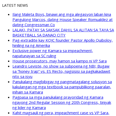
LATEST NEWS
Ilang Maleta Boys, binawi ang mga alegasyon laban kina
Pangulong Marcos, dating House Speaker Romualdez at
dating Congressman Co
LALAKI, PATAY SA SAKSAK DAHIL SA ALITAN SA TAYA SA
BASKETBALL SA DANAO CITY
Pag-extradite kay KOJC founder Pastor Apollo Quiboloy,
hiniling na ng Amerika
Exclusive power ng Kamara sa impeachment,
napatunayan sa SC ruling
House prosecutors, may hamon sa kampo ni VP Sara
Leandro Leviste, no show sa subpoena ng NBI; Bugaw
sa “honey trap” vs. ES Recto, nagsisisi sa pagkakadawit
nito sa isyu
Panukalang magbibigay ng pangmatagalang solusyon sa
kakulangan ng mga textbook sa pampublikong paaralan,
inihain sa Kamara
Pagpasa sa mga panukalang prayoridad ng Kamara
ngayong 2nd Regular Session ng 20th Congress, tiniyak
ng lider ng Kamara
Kahit magsauli ng pera, impeachment case vs VP Sara,