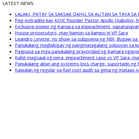
LATEST NEWS
LALAKI, PATAY SA SAKSAK DAHIL SA ALITAN SA TAYA S
Pag-extradite kay KOJC founder Pastor Apollo Quiboloy, hi
Exclusive power ng Kamara sa impeachment, napatunayan 
House prosecutors, may hamon sa kampo ni VP Sara
Leandro Leviste, no show sa subpoena ng NBI; Bugaw sa “h
Panukalang magbibigay ng pangmatagalang solusyon sa ka
Pagpasa sa mga panukalang prayoridad ng Kamara ngayong
Kahit magsauli ng pera, impeachment case vs VP Sara, ma
Panukalang alisin ang systems loss charge, suportado ng
Kawalan ng regular na fuel cost audit sa gitna ng mataas n