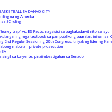
A BASKETBALL SA DANAO CITY
niling na ng Amerika
sa SC ruling
oney trap” vs. ES Recto, nagsisisi sa pagkakadawit nito sa isyu
kulangan ng mga textbook sa pampublikong paaralan, inihain sa 
 2nd Regular Session ng 20th Congress, tiniyak ng lider ng Kam
labong mabura – private prosecution
 NEA
a singil sa kuryente, pinaiimbestigahan sa Senado