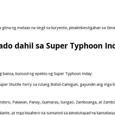
a gitna ng mataas na singil sa kuryente, pinaiimbestigahan sa Sen
lado dahil sa Super Typhoon In
 ng bansa, bunsod ng epekto ng Super Typhoon Inday.
per Shuttle Ferry sa rutang Bohol-Camiguin, gayundin ang mga ba
Mindoro, Palawan, Panay, Guimaras, Surigao, Zamboanga, at Zambo
ulante, at mga biyahero na sumunod sa ipinatutupad na kanselasy