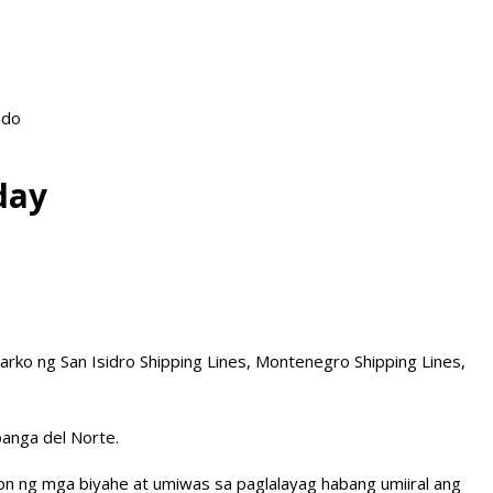
ado
day
rko ng San Isidro Shipping Lines, Montenegro Shipping Lines,
anga del Norte.
on ng mga biyahe at umiwas sa paglalayag habang umiiral ang