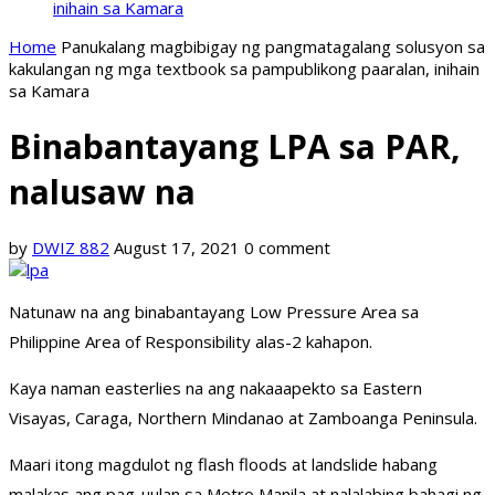
inihain sa Kamara
Home
Panukalang magbibigay ng pangmatagalang solusyon sa
kakulangan ng mga textbook sa pampublikong paaralan, inihain
sa Kamara
Binabantayang LPA sa PAR,
nalusaw na
by
DWIZ 882
August 17, 2021
0 comment
Natunaw na ang binabantayang Low Pressure Area sa
Philippine Area of Responsibility alas-2 kahapon.
Kaya naman easterlies na ang nakaaapekto sa Eastern
Visayas, Caraga, Northern Mindanao at Zamboanga Peninsula.
Maari itong magdulot ng flash floods at landslide habang
malakas ang pag-uulan sa Metro Manila at nalalabing bahagi ng