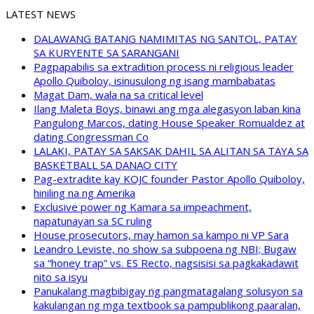
LATEST NEWS
DALAWANG BATANG NAMIMITAS NG SANTOL, PATAY
SA KURYENTE SA SARANGANI
Pagpapabilis sa extradition process ni religious leader
Apollo Quiboloy, isinusulong ng isang mambabatas
Magat Dam, wala na sa critical level
Ilang Maleta Boys, binawi ang mga alegasyon laban kina
Pangulong Marcos, dating House Speaker Romualdez at
dating Congressman Co
LALAKI, PATAY SA SAKSAK DAHIL SA ALITAN SA TAYA SA
BASKETBALL SA DANAO CITY
Pag-extradite kay KOJC founder Pastor Apollo Quiboloy,
hiniling na ng Amerika
Exclusive power ng Kamara sa impeachment,
napatunayan sa SC ruling
House prosecutors, may hamon sa kampo ni VP Sara
Leandro Leviste, no show sa subpoena ng NBI; Bugaw
sa “honey trap” vs. ES Recto, nagsisisi sa pagkakadawit
nito sa isyu
Panukalang magbibigay ng pangmatagalang solusyon sa
kakulangan ng mga textbook sa pampublikong paaralan,