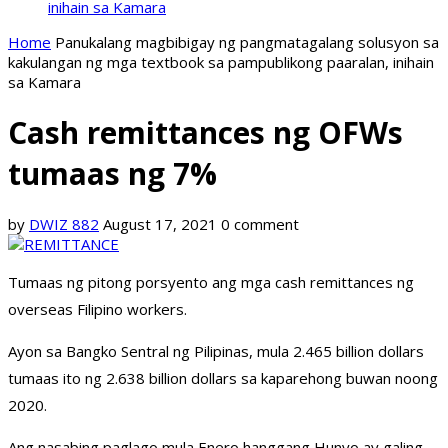
inihain sa Kamara
Home
Panukalang magbibigay ng pangmatagalang solusyon sa
kakulangan ng mga textbook sa pampublikong paaralan, inihain
sa Kamara
Cash remittances ng OFWs
tumaas ng 7%
by
DWIZ 882
August 17, 2021
0 comment
Tumaas ng pitong porsyento ang mga cash remittances ng
overseas Filipino workers.
Ayon sa Bangko Sentral ng Pilipinas, mula 2.465 billion dollars
tumaas ito ng 2.638 billion dollars sa kaparehong buwan noong
2020.
Ang nasabing paglago mula Enero hanggang Hunyo ay galing