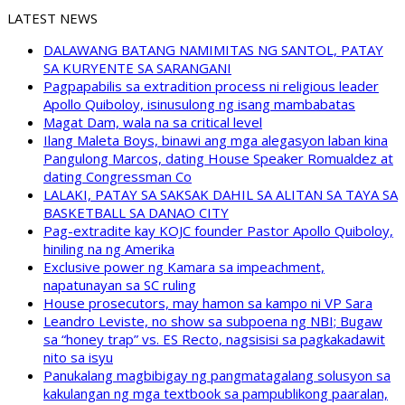
LATEST NEWS
DALAWANG BATANG NAMIMITAS NG SANTOL, PATAY
SA KURYENTE SA SARANGANI
Pagpapabilis sa extradition process ni religious leader
Apollo Quiboloy, isinusulong ng isang mambabatas
Magat Dam, wala na sa critical level
Ilang Maleta Boys, binawi ang mga alegasyon laban kina
Pangulong Marcos, dating House Speaker Romualdez at
dating Congressman Co
LALAKI, PATAY SA SAKSAK DAHIL SA ALITAN SA TAYA SA
BASKETBALL SA DANAO CITY
Pag-extradite kay KOJC founder Pastor Apollo Quiboloy,
hiniling na ng Amerika
Exclusive power ng Kamara sa impeachment,
napatunayan sa SC ruling
House prosecutors, may hamon sa kampo ni VP Sara
Leandro Leviste, no show sa subpoena ng NBI; Bugaw
sa “honey trap” vs. ES Recto, nagsisisi sa pagkakadawit
nito sa isyu
Panukalang magbibigay ng pangmatagalang solusyon sa
kakulangan ng mga textbook sa pampublikong paaralan,