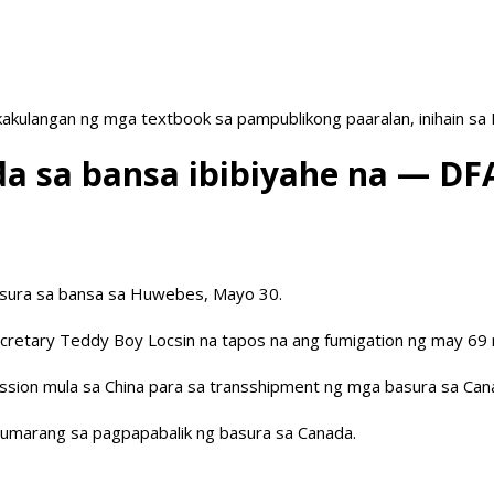
akulangan ng mga textbook sa pampublikong paaralan, inihain sa
a sa bansa ibibiyahe na — DF
asura sa bansa sa Huwebes, Mayo 30.
 Secretary Teddy Boy Locsin na tapos na ang fumigation ng may 69
ssion mula sa China para sa transshipment ng mga basura sa Can
humarang sa pagpapabalik ng basura sa Canada.