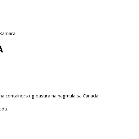
 Kamara
A
 na containers ng basura na nagmula sa Canada.
ada.