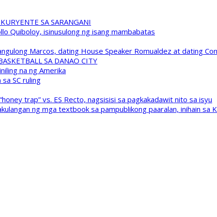
 KURYENTE SA SARANGANI
pollo Quiboloy, isinusulong ng isang mambabatas
 Pangulong Marcos, dating House Speaker Romualdez at dating C
A BASKETBALL SA DANAO CITY
niling na ng Amerika
sa SC ruling
oney trap” vs. ES Recto, nagsisisi sa pagkakadawit nito sa isyu
kulangan ng mga textbook sa pampublikong paaralan, inihain sa 