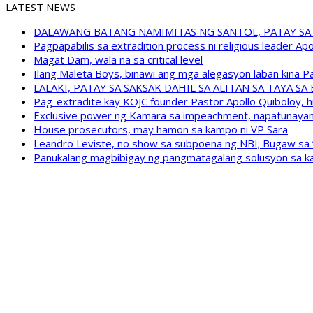
LATEST NEWS
DALAWANG BATANG NAMIMITAS NG SANTOL, PATAY SA
Pagpapabilis sa extradition process ni religious leader A
Magat Dam, wala na sa critical level
Ilang Maleta Boys, binawi ang mga alegasyon laban kina
LALAKI, PATAY SA SAKSAK DAHIL SA ALITAN SA TAYA S
Pag-extradite kay KOJC founder Pastor Apollo Quiboloy, hi
Exclusive power ng Kamara sa impeachment, napatunayan 
House prosecutors, may hamon sa kampo ni VP Sara
Leandro Leviste, no show sa subpoena ng NBI; Bugaw sa “h
Panukalang magbibigay ng pangmatagalang solusyon sa ka