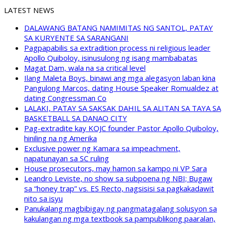
LATEST NEWS
DALAWANG BATANG NAMIMITAS NG SANTOL, PATAY
SA KURYENTE SA SARANGANI
Pagpapabilis sa extradition process ni religious leader
Apollo Quiboloy, isinusulong ng isang mambabatas
Magat Dam, wala na sa critical level
Ilang Maleta Boys, binawi ang mga alegasyon laban kina
Pangulong Marcos, dating House Speaker Romualdez at
dating Congressman Co
LALAKI, PATAY SA SAKSAK DAHIL SA ALITAN SA TAYA SA
BASKETBALL SA DANAO CITY
Pag-extradite kay KOJC founder Pastor Apollo Quiboloy,
hiniling na ng Amerika
Exclusive power ng Kamara sa impeachment,
napatunayan sa SC ruling
House prosecutors, may hamon sa kampo ni VP Sara
Leandro Leviste, no show sa subpoena ng NBI; Bugaw
sa “honey trap” vs. ES Recto, nagsisisi sa pagkakadawit
nito sa isyu
Panukalang magbibigay ng pangmatagalang solusyon sa
kakulangan ng mga textbook sa pampublikong paaralan,