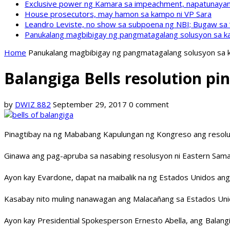
Exclusive power ng Kamara sa impeachment, napatunayan 
House prosecutors, may hamon sa kampo ni VP Sara
Leandro Leviste, no show sa subpoena ng NBI; Bugaw sa “h
Panukalang magbibigay ng pangmatagalang solusyon sa ka
Home
Panukalang magbibigay ng pangmatagalang solusyon sa k
Balangiga Bells resolution p
by
DWIZ 882
September 29, 2017
0 comment
Pinagtibay na ng Mababang Kapulungan ng Kongreso ang resolusy
Ginawa ang pag-apruba sa nasabing resolusyon ni Eastern Sama
Ayon kay Evardone, dapat na maibalik na ng Estados Unidos an
Kasabay nito muling nanawagan ang Malacañang sa Estados Unido
Ayon kay Presidential Spokesperson Ernesto Abella, ang Balangig