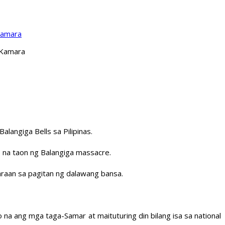
Kamara
 Kamara
angiga Bells sa Pilipinas.
 na taon ng Balangiga massacre.
raan sa pagitan ng dalawang bansa.
 na ang mga taga-Samar at maituturing din bilang isa sa national