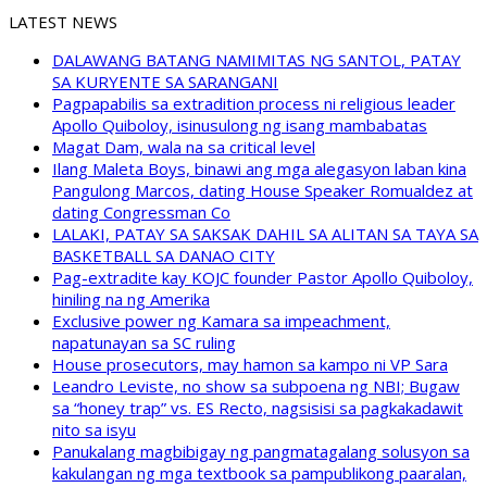
LATEST NEWS
DALAWANG BATANG NAMIMITAS NG SANTOL, PATAY
SA KURYENTE SA SARANGANI
Pagpapabilis sa extradition process ni religious leader
Apollo Quiboloy, isinusulong ng isang mambabatas
Magat Dam, wala na sa critical level
Ilang Maleta Boys, binawi ang mga alegasyon laban kina
Pangulong Marcos, dating House Speaker Romualdez at
dating Congressman Co
LALAKI, PATAY SA SAKSAK DAHIL SA ALITAN SA TAYA SA
BASKETBALL SA DANAO CITY
Pag-extradite kay KOJC founder Pastor Apollo Quiboloy,
hiniling na ng Amerika
Exclusive power ng Kamara sa impeachment,
napatunayan sa SC ruling
House prosecutors, may hamon sa kampo ni VP Sara
Leandro Leviste, no show sa subpoena ng NBI; Bugaw
sa “honey trap” vs. ES Recto, nagsisisi sa pagkakadawit
nito sa isyu
Panukalang magbibigay ng pangmatagalang solusyon sa
kakulangan ng mga textbook sa pampublikong paaralan,