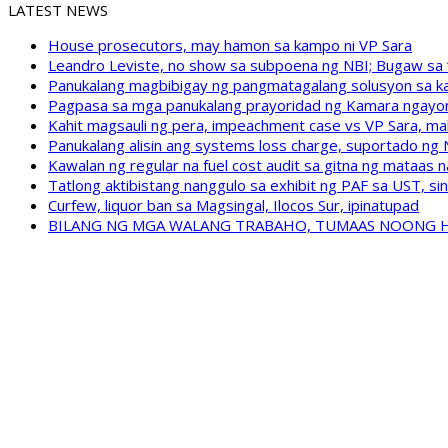
LATEST NEWS
House prosecutors, may hamon sa kampo ni VP Sara
Leandro Leviste, no show sa subpoena ng NBI; Bugaw sa “h
Panukalang magbibigay ng pangmatagalang solusyon sa ka
Pagpasa sa mga panukalang prayoridad ng Kamara ngayong
Kahit magsauli ng pera, impeachment case vs VP Sara, ma
Panukalang alisin ang systems loss charge, suportado ng
Kawalan ng regular na fuel cost audit sa gitna ng mataas n
Tatlong aktibistang nanggulo sa exhibit ng PAF sa UST, s
Curfew, liquor ban sa Magsingal, Ilocos Sur, ipinatupad
BILANG NG MGA WALANG TRABAHO, TUMAAS NOONG 