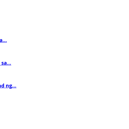
...
sa...
d ng...