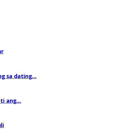
ar
 sa dating...
i ang...
li