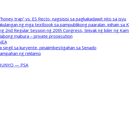
oney trap” vs. ES Recto, nagsisisi sa pagkakadawit nito sa isyu
kulangan ng mga textbook sa pampublikong paaralan, inihain sa 
 2nd Regular Session ng 20th Congress, tiniyak ng lider ng Kam
labong mabura – private prosecution
 NEA
a singil sa kuryente, pinaiimbestigahan sa Senado
inampahan ng reklamo
HUNYO — PSA