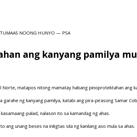
 TUMAAS NOONG HUNYO — PSA
ahan ang kanyang pamilya mul
 del Norte, matapos nitong mamatay habang pinoprotektahan ang 
sa garahe ng kanyang pamilya, katabi ang pira-pirasong Samar Cob
a kasamaang-palad, nalason ito sa kamandag ng ahas.
to ang unang beses na iniligtas sila ng kanilang aso mula sa ahas.